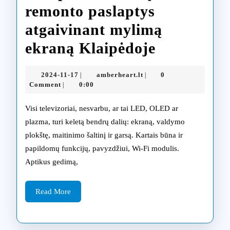
remonto paslaptys
atgaivinant mylimą
Philips
ekraną Klaipėdoje
televizorių
2024-
amberheart.lt
2024-11-17
amberheart.lt
0
|
|
remonto
11-
Comment
0:00
|
17
paslaptys
Visi televizoriai, nesvarbu, ar tai LED, OLED ar
atgaivinan
plazma, turi keletą bendrų dalių: ekraną, valdymo
plokštę, maitinimo šaltinį ir garsą. Kartais būna ir
mylimą
papildomų funkcijų, pavyzdžiui, Wi-Fi modulis.
ekraną
Aptikus gedimą,
Klaipėdoj
Read
Read More
More