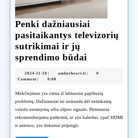
Penki dažniausiai
pasitaikantys televizorių
sutrikimai ir jų
Penki
sprendimo būdai
dažniausiai
2024-
amberheart.lt
2024-11-18
amberheart.lt
0
|
|
pasitaikant
11-
Comment
0:00
|
18
televizorių
Mirkčiojimas yra viena iš labiausiai paplitusių
sutrikimai
problemų. Dažniausiai tai atsiranda dėl netinkamų
vaizdo nustatymų arba silpno signalo. Pirmiausia
ir
rekomenduojama patikrinti, ar visi kabeliai, ypač HDMI
jų
ir antenos, yra tinkamai prijungti.
sprendimo