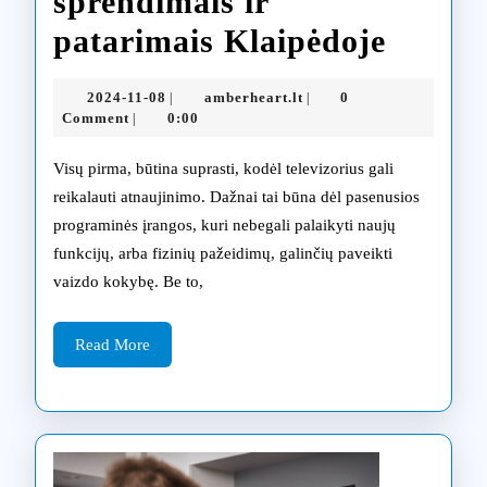
sprendimais ir
Optim
patarimais Klaipėdoje
Philip
2024-
amberheart.lt
2024-11-08
amberheart.lt
0
|
|
televiz
11-
Comment
0:00
|
08
atnauj
Visų pirma, būtina suprasti, kodėl televizorius gali
su
reikalauti atnaujinimo. Dažnai tai būna dėl pasenusios
programinės įrangos, kuri nebegali palaikyti naujų
profesi
funkcijų, arba fizinių pažeidimų, galinčių paveikti
sprend
vaizdo kokybę. Be to,
ir
Read
patari
Read More
More
Klaipė