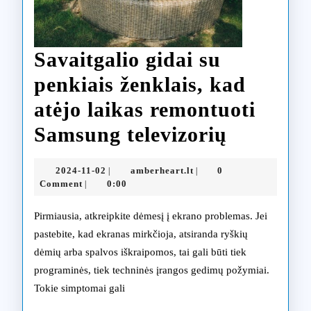
Savaitgalio gidai su
penkiais ženklais, kad
atėjo laikas remontuoti
Savaitga
Samsung televizorių
gidai
2024-
amberheart.lt
2024-11-02
amberheart.lt
0
|
|
su
11-
Comment
0:00
|
02
penkiais
Pirmiausia, atkreipkite dėmesį į ekrano problemas. Jei
ženklais,
pastebite, kad ekranas mirkčioja, atsiranda ryškių
dėmių arba spalvos iškraipomos, tai gali būti tiek
kad
programinės, tiek techninės įrangos gedimų požymiai.
atėjo
Tokie simptomai gali
laikas