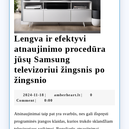
Lengva ir efektyvi
atnaujinimo procedūra
jūsų Samsung
televizoriui žingsnis po
Lengva
žingsnio
ir
2024-
amberheart.lt
2024-11-18
amberheart.lt
0
|
|
efektyvi
11-
Comment
0:00
|
18
atnaujinimo
Atsinaujinimai taip pat yra svarbūs, nes gali išspręsti
procedūra
programinės įrangos klaidas, kurios trukdo sklandžiam
televizoriaus veikimui. Reguliarūs atnaujinimai