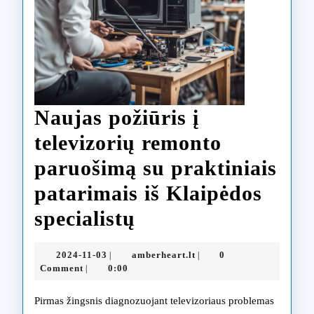
Naujas požiūris į
televizorių remonto
paruošimą su praktiniais
patarimais iš Klaipėdos
Naujas
specialistų
požiūris
2024-
amberheart.lt
2024-11-03
amberheart.lt
0
|
|
į
11-
Comment
0:00
|
03
televizorių
Pirmas žingsnis diagnozuojant televizoriaus problemas