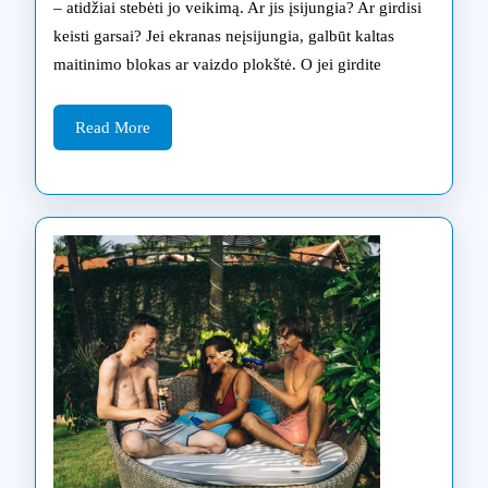
remonto
– atidžiai stebėti jo veikimą. Ar jis įsijungia? Ar girdisi
keisti garsai? Jei ekranas neįsijungia, galbūt kaltas
paruošimą
maitinimo blokas ar vaizdo plokštė. O jei girdite
su
praktiniais
Read
Read More
More
patarimais
iš
Klaipėdos
specialistų