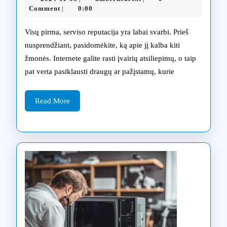
remonto
11-
Comment
0:00
|
03
patarimai
Visų pirma, serviso reputacija yra labai svarbi. Prieš
Klaipėdoje,
nusprendžiant, pasidomėkite, ką apie jį kalba kiti
žmonės. Internete galite rasti įvairių atsiliepimų, o taip
kaip
pat verta pasiklausti draugų ar pažįstamų, kurie
pasirinkti
geriausią
Read
Read More
More
servisą