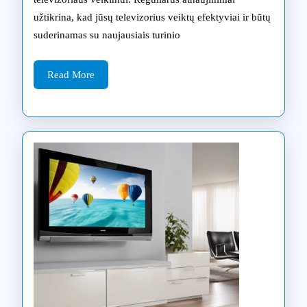
jūsų
užtikrina, kad jūsų televizorius veiktų efektyviai ir būtų
Samsung
suderinamas su naujausiais turinio
televizoriui
Read
žingsnis
Read More
More
po
žingsnio