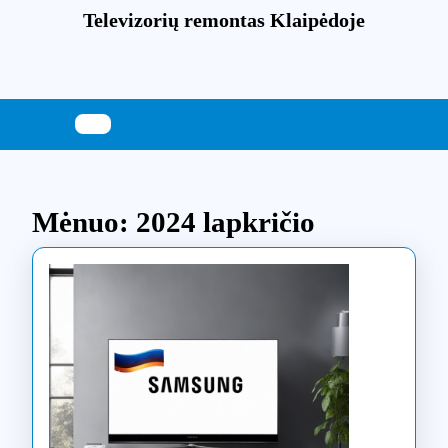
Skip
Televizorių remontas Klaipėdoje
to
content
Skip
to
content
Mėnuo:
2024 lapkričio