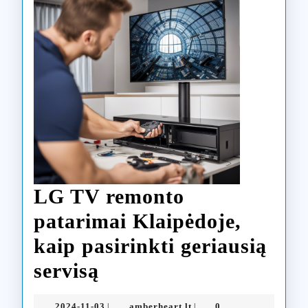
LG TV remonto
patarimai Klaipėdoje,
kaip pasirinkti geriausią
LG
servisą
TV
2024-
amberheart.lt
2024-11-03
amberheart.lt
0
|
|