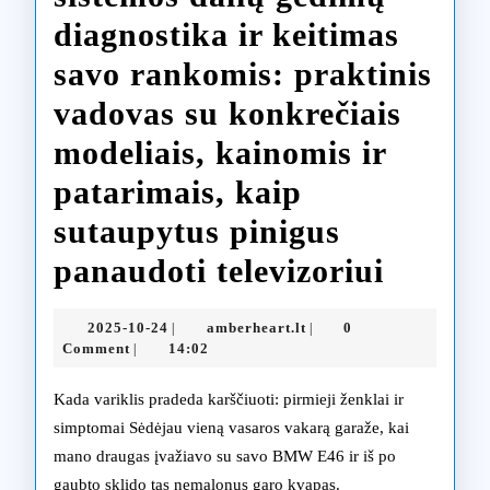
diagnostika ir keitimas
savo rankomis: praktinis
vadovas su konkrečiais
modeliais, kainomis ir
patarimais, kaip
sutaupytus pinigus
BMW
panaudoti televizoriui
varikli
2025-
amberheart.lt
2025-10-24
amberheart.lt
0
|
|
aušini
10-
Comment
14:02
|
24
sistem
Kada variklis pradeda karščiuoti: pirmieji ženklai ir
dalių
simptomai Sėdėjau vieną vasaros vakarą garaže, kai
mano draugas įvažiavo su savo BMW E46 ir iš po
gedim
gaubto sklido tas nemalonus garo kvapas.