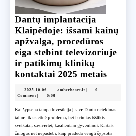
metais
Dantų implantacija
Klaipėdoje: išsami kainų
apžvalga, procedūros
eiga stebint televizoriuje
ir patikimų klinikų
Dantų
kontaktai 2025 metais
implan
2025-
amberheart.lt
2025-10-06
amberheart.lt
0
|
|
Klaipė
10-
Comment
0:00
|
06
išsami
Kai šypsena tampa investicija į save Dantų netekimas –
kainų
tai ne tik estetinė problema, bet ir rimtas iššūkis
sveikatai, savivertei, kasdieniam gyvenimui. Kartais
apžval
žmogus net nepastebi, kaip pradeda vengti šypsotis