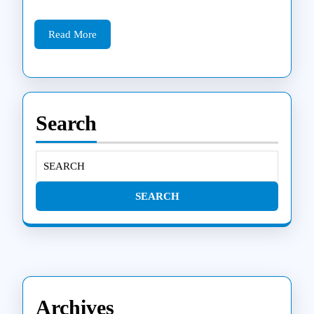
proced
eiga
Read
Read More
More
stebint
televiz
ir
Search
patiki
klinik
Search
for:
kontak
2025
metais
Archives