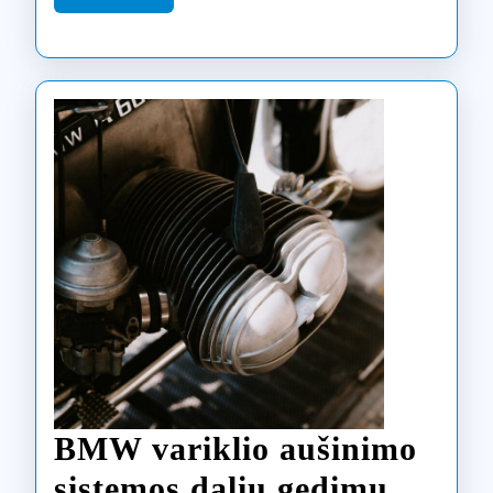
More
prie
televizor
ekrano
BMW variklio aušinimo
sistemos dalių gedimų