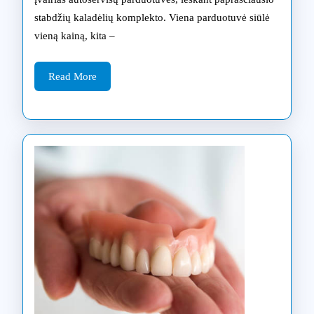
inter
stabdžių kaladėlių komplekto. Viena parduotuvė siūlė
be
vieną kainą, kita –
klaid
Read
prakt
Read More
More
vado
kiekv
vairu