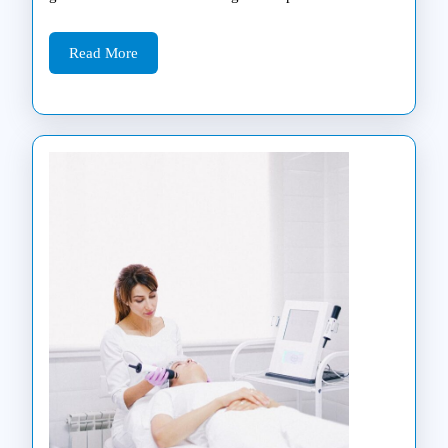
diagno
ir
Read
Read More
More
keitim
savo
rankom
praktin
vadova
su
konkre
modelia
kainom
ir
patari