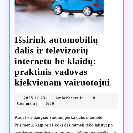
Išsirink automobilių
dalis ir televizorių
internetu be klaidų:
praktinis vadovas
Išsir
kiekvienam vairuotojui
autom
2025-
amberheart.lt
2025-11-23
amberheart.lt
0
|
|
dalis
11-
Comment
0:00
|
23
ir
Kodėl vis daugiau žmonių perka dalis internetu
televi
Prisimenu, kaip prieš kokį dešimtmetį teko lakstyt po
įvairias autoservisų parduotuves, ieškant paprasčiausio