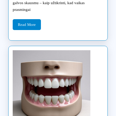
galvos skausmu – kaip užtikrinti, kad vaikas
vaikams:
prasmingai
išsamus
Read
tėvų
Read More
More
gidas
renkantis
Pažinimo
medžio
ir
kitų
organizatorių
programas
2025