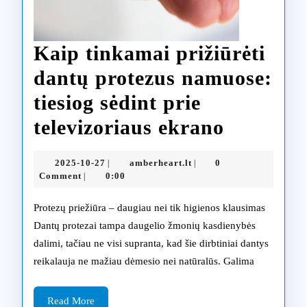
Kaip tinkamai prižiūrėti
dantų protezus namuose:
tiesiog sėdint prie
Kaip
televizoriaus ekrano
tinkama
2025-
amberheart.lt
2025-10-27
amberheart.lt
0
|
|
prižiūrėt
10-
Comment
0:00
|
27
dantų
Protezų priežiūra – daugiau nei tik higienos klausimas
protezus
Dantų protezai tampa daugelio žmonių kasdienybės
dalimi, tačiau ne visi supranta, kad šie dirbtiniai dantys
namuose
reikalauja ne mažiau dėmesio nei natūralūs. Galima
tiesiog
sėdint
Read
Read More