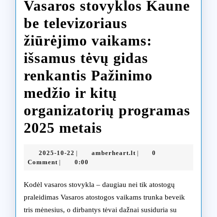
Vasaros stovyklos Kaune
be televizoriaus
žiūrėjimo vaikams:
išsamus tėvų gidas
renkantis Pažinimo
medžio ir kitų
organizatorių programas
Vasaros
2025 metais
stovyklos
2025-
amberheart.lt
2025-10-22
amberheart.lt
0
|
|
Kaune
10-
Comment
0:00
|
22
be
Kodėl vasaros stovykla – daugiau nei tik atostogų
televizoriaus
praleidimas Vasaros atostogos vaikams trunka beveik
tris mėnesius, o dirbantys tėvai dažnai susiduria su
žiūrėjimo