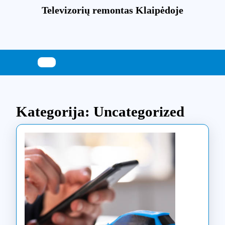
Skip
Televizorių remontas Klaipėdoje
to
content
Skip
to
content
Kategorija:
Uncategorized