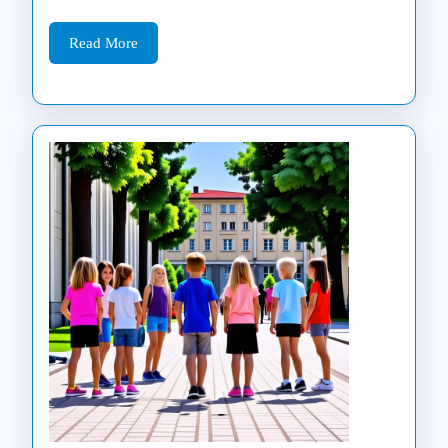
kaip
televizoriai
Read
Read More
More
padeda
stebėti
procedūrą
+
išsamus
vadovas
Lietuvoje”