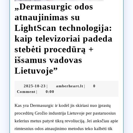
„Dermasurgic odos
kaip
atnaujinimas su
sutaup
LightScan technologija:
pinigu
kaip televizoriai padeda
panaud
stebėti procedūrą +
televiz
išsamus vadovas
„Dermasurgic
Lietuvoje”
odos
2025-
amberheart.lt
2025-10-23
amberheart.lt
0
|
|
atnaujinimas
10-
Comment
0:00
|
23
su
Kas yra Dermasurgic ir kodėl jis skiriasi nuo įprastų
LightScan
procedūrų Grožio industrija Lietuvoje per pastaruosius
kelerius metus patyrė tikrą revoliuciją. Jei anksčiau apie
technologija:
rimtesnius odos atnaujinimo metodus teko kalbėti tik