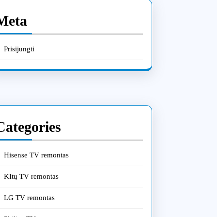
Meta
Prisijungti
gti
gaus
izoriaus
Categories
no
mo:
Hisense TV remontas
ncinės
KItų TV remontas
iūros
LG TV remontas
imai