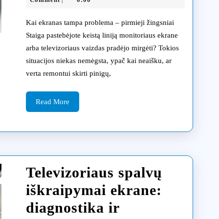
|
21
ekranų
Kai ekranas tampa problema – pirmieji žingsniai
remonto
Staiga pastebėjote keistą liniją monitoriaus ekrane
arba televizoriaus vaizdas pradėjo mirgėti? Tokios
skirtumai:
situacijos niekas nemėgsta, ypač kai neaišku, ar
ką
verta remontui skirti pinigų,
siūlo
Read
Klaipėdos
Read More
More
servisas
abiem
atvejais
Televizoriaus spalvų
iškraipymai ekrane:
diagnostika ir