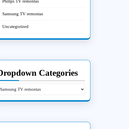
ėdos
Philips TV remontas
ntojams
Samsung TV remontas
Uncategorized
Dropdown Categories