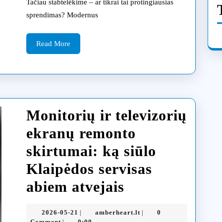
Tačiau stabtelėkime – ar tikrai tai protingiausias
dalių
sprendimas? Modernus
pasirinkimas
Read
ir
Read More
More
meistro
patarimai
Monitorių ir televizorių
ekranų remonto
skirtumai: ką siūlo
Klaipėdos servisas
Monitorių
abiem atvejais
ir
2026-
amberheart.lt
2026-05-21
amberheart.lt
0
|
|
televizorių
05-
Comment
0:00