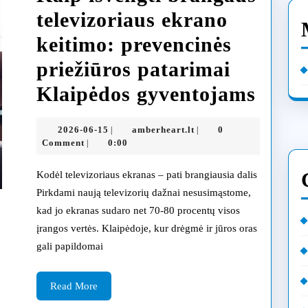
televizoriaus ekrano
keitimo: prevencinės
priežiūros patarimai
Kaip
Klaipėdos gyventojams
išven
2026-
amberheart.lt
2026-06-15
amberheart.lt
0
|
|
bran
06-
Comment
0:00
|
15
telev
Kodėl televizoriaus ekranas – pati brangiausia dalis
ekra
Pirkdami naują televizorių dažnai nesusimąstome,
kad jo ekranas sudaro net 70-80 procentų visos
keiti
įrangos vertės. Klaipėdoje, kur drėgmė ir jūros oras
preve
gali papildomai
priež
Read
patar
Read More
More