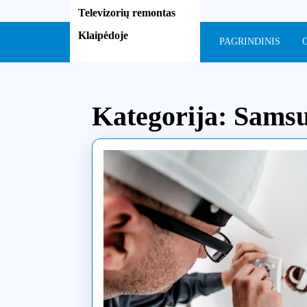
Skip
Televizorių remontas
to
Klaipėdoje
content
PAGRINDINIS
Skip
to
content
Kategorija:
Samsu