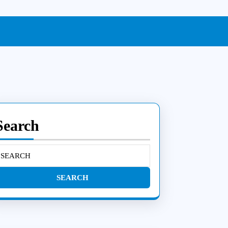
Search
earch
or:
riaus