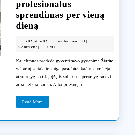
profesionalus
sprendimas per vieną
Televizoriaus
dieną
spalvų
2026-
amberheart.lt
2026-05-02
amberheart.lt
0
|
|
iškraipymai
05-
Comment
0:00
|
02
ekrane:
Kai ekranas pradeda gyventi savo gyvenimą Žiūrite
diagnostika
vakarinį serialą ir staiga pastebite, kad visi veikėjai
atrodo lyg ką tik grįžę iš soliario – pernelyg rausvi
ir
arba net oranžiniai. Arba priešingai
profesionalus
sprendimas
Read
Read More
More
per
vieną
dieną