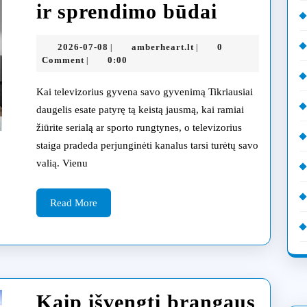
Kodėl
ir sprendimo būdai
televizori
2026-
amberheart.lt
2026-07-08
amberheart.lt
0
|
|
pats
07-
Comment
0:00
|
08
perjungi
Kai televizorius gyvena savo gyvenimą Tikriausiai
kanalus:
daugelis esate patyrę tą keistą jausmą, kai ramiai
žiūrite serialą ar sporto rungtynes, o televizorius
dažniausi
staiga pradeda perjunginėti kanalus tarsi turėtų savo
priežasty
valią. Vienu
ir
Read
sprendim
Read More
More
būdai
Kaip išvengti brangaus