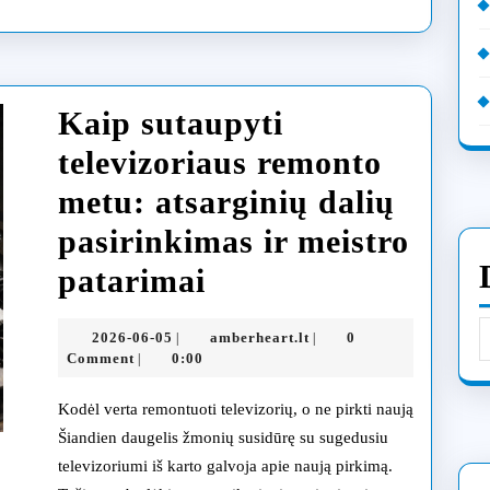
Klaip
gyve
Kaip sutaupyti
televizoriaus remonto
metu: atsarginių dalių
pasirinkimas ir meistro
Kaip
patarimai
sutaupyti
2026-
amberheart.lt
2026-06-05
amberheart.lt
0
|
|
televizoriaus
06-
Comment
0:00
|
05
remonto
Kodėl verta remontuoti televizorių, o ne pirkti naują
metu:
Šiandien daugelis žmonių susidūrę su sugedusiu
televizoriumi iš karto galvoja apie naują pirkimą.
atsarginių