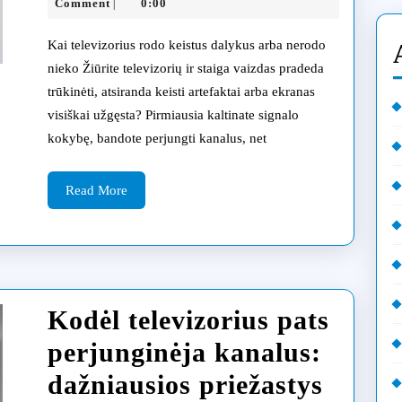
lizdo
07-
Comment
0:00
|
23
gedimas
Kai televizorius rodo keistus dalykus arba nerodo
simptom
nieko Žiūrite televizorių ir staiga vaizdas pradeda
trūkinėti, atsiranda keisti artefaktai arba ekranas
priežast
visiškai užgęsta? Pirmiausia kaltinate signalo
ir
kokybę, bandote perjungti kanalus, net
profesi
Read
remonta
Read More
More
Klaipėd
Kodėl televizorius pats
perjunginėja kanalus:
dažniausios priežastys