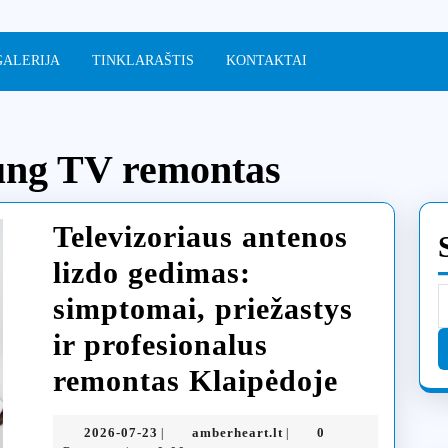
GALERIJA
TINKLARAŠTIS
KONTAKTAI
ng TV remontas
Televizoriaus antenos
lizdo gedimas:
S
simptomai, priežastys
f
ir profesionalus
Televizo
remontas Klaipėdoje
antenos
2026-
amberheart.lt
2026-07-23
amberheart.lt
0
|
|