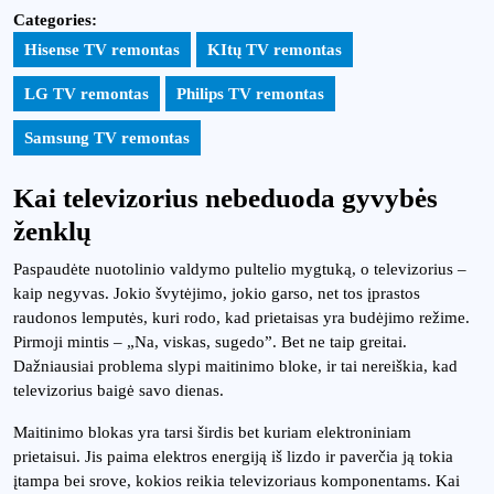
Categories:
Hisense TV remontas
KItų TV remontas
LG TV remontas
Philips TV remontas
Samsung TV remontas
Kai televizorius nebeduoda gyvybės
ženklų
Paspaudėte nuotolinio valdymo pultelio mygtuką, o televizorius –
kaip negyvas. Jokio švytėjimo, jokio garso, net tos įprastos
raudonos lemputės, kuri rodo, kad prietaisas yra budėjimo režime.
Pirmoji mintis – „Na, viskas, sugedo”. Bet ne taip greitai.
Dažniausiai problema slypi maitinimo bloke, ir tai nereiškia, kad
televizorius baigė savo dienas.
Maitinimo blokas yra tarsi širdis bet kuriam elektroniniam
prietaisui. Jis paima elektros energiją iš lizdo ir paverčia ją tokia
įtampa bei srove, kokios reikia televizoriaus komponentams. Kai