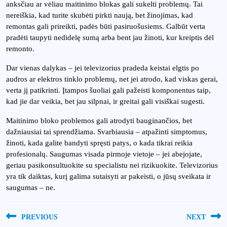
anksčiau ar vėliau maitinimo blokas gali sukelti problemų. Tai
nereiškia, kad turite skubėti pirkti naują, bet žinojimas, kad
remontas gali prireikti, padės būti pasiruošusiems. Galbūt verta
pradėti taupyti nedidelę sumą arba bent jau žinoti, kur kreiptis dėl
remonto.
Dar vienas dalykas – jei televizorius pradeda keistai elgtis po
audros ar elektros tinklo problemų, net jei atrodo, kad viskas gerai,
verta jį patikrinti. Įtampos šuoliai gali pažeisti komponentus taip,
kad jie dar veikia, bet jau silpnai, ir greitai gali visiškai sugesti.
Maitinimo bloko problemos gali atrodyti bauginančios, bet
dažniausiai tai sprendžiama. Svarbiausia – atpažinti simptomus,
žinoti, kada galite bandyti spręsti patys, o kada tikrai reikia
profesionalų. Saugumas visada pirmoje vietoje – jei abejojate,
geriau pasikonsultuokite su specialistu nei rizikuokite. Televizorius
yra tik daiktas, kurį galima sutaisyti ar pakeisti, o jūsų sveikata ir
saugumas – ne.
Navigacija
PREVIOUS
NEXT
tarp