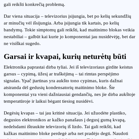
gali reikšti konkrečią problemą.
Dar viena situacija – televizorius įsijungia, bet po kelių sekundžių
ar minučių vėl išsijungia. Arba įsijungia tik kartais, po kelių
bandymų. Tokie simptomų gali reikšti, kad maitinimo blokas veikia
nestabiliai – galbūt kai kurie jo komponentai jau nusidėvėję, bet dar
ne visiškai sugedo.
Garsai ir kvapai, kurių neturėtų būti
Elektronika paprastai dirba tyliai. Jei iš televizoriaus girdite keistus
garsus – cypimą, ūžesį ar traškėjimą – tai rimtas perspėjimo
signalas. Ypač įtartinas yra aukšto tono cypimas, kuris dažnai
atsiranda dėl gedusių kondensatorių maitinimo bloke. Šie
komponentai yra vieni dažniausiai gendančių, nes jie dirba aukštoje
temperatūroje ir laikui bėgant tiesiog nusidėvi.
Degėsių kvapas – tai jau kritinė situacija. Jei užuodėte plastiko,
degusios elektronikos ar kažko panašaus į degusį gumą kvapą,
nedelsdami ištraukite televizorių iš lizdo. Tai gali reikšti, kad
kažkas maitinimo bloke perdegė arba net pradėjo degti. Naudoti