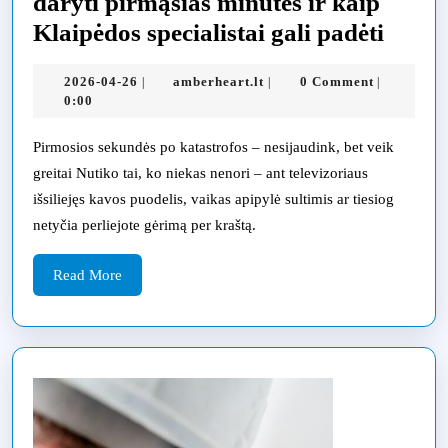
daryti pirmąsias minutes ir kaip
Aplie
Klaipėdos specialistai gali padėti
televi
2026-
amberheart.lt
2026-04-26
amberheart.lt
0 Comment
|
|
|
gelbė
04-
0:00
ką
26
daryt
Pirmosios sekundės po katastrofos – nesijaudink, bet veik
greitai Nutiko tai, ko niekas nenori – ant televizoriaus
pirmą
išsiliejęs kavos puodelis, vaikas apipylė sultimis ar tiesiog
minut
netyčia perliejote gėrimą per kraštą.
ir
kaip
Read
Read More
More
Klaip
specia
gali
padėt