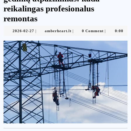
reikalingas profesionalus
remontas
2026-
amberheart.lt
2026-02-27
amberheart.lt
0 Comment
0:00
|
|
|
02-
27