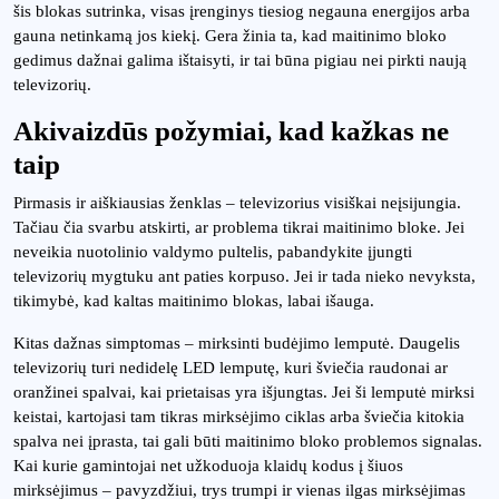
šis blokas sutrinka, visas įrenginys tiesiog negauna energijos arba
gauna netinkamą jos kiekį. Gera žinia ta, kad maitinimo bloko
gedimus dažnai galima ištaisyti, ir tai būna pigiau nei pirkti naują
televizorių.
Akivaizdūs požymiai, kad kažkas ne
taip
Pirmasis ir aiškiausias ženklas – televizorius visiškai neįsijungia.
Tačiau čia svarbu atskirti, ar problema tikrai maitinimo bloke. Jei
neveikia nuotolinio valdymo pultelis, pabandykite įjungti
televizorių mygtuku ant paties korpuso. Jei ir tada nieko nevyksta,
tikimybė, kad kaltas maitinimo blokas, labai išauga.
Kitas dažnas simptomas – mirksinti budėjimo lemputė. Daugelis
televizorių turi nedidelę LED lemputę, kuri šviečia raudonai ar
oranžinei spalvai, kai prietaisas yra išjungtas. Jei ši lemputė mirksi
keistai, kartojasi tam tikras mirksėjimo ciklas arba šviečia kitokia
spalva nei įprasta, tai gali būti maitinimo bloko problemos signalas.
Kai kurie gamintojai net užkoduoja klaidų kodus į šiuos
mirksėjimus – pavyzdžiui, trys trumpi ir vienas ilgas mirksėjimas