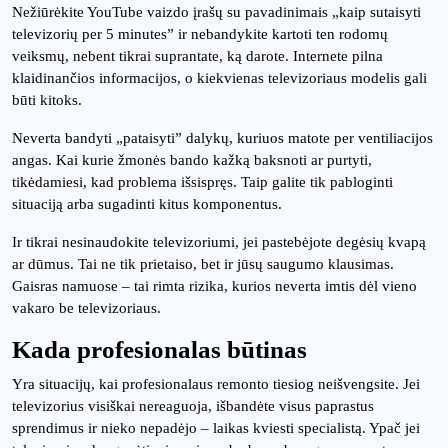
Nežiūrėkite YouTube vaizdo įrašų su pavadinimais „kaip sutaisyti
televizorių per 5 minutes” ir nebandykite kartoti ten rodomų
veiksmų, nebent tikrai suprantate, ką darote. Internete pilna
klaidinančios informacijos, o kiekvienas televizoriaus modelis gali
būti kitoks.
Neverta bandyti „pataisyti” dalykų, kuriuos matote per ventiliacijos
angas. Kai kurie žmonės bando kažką baksnoti ar purtyti,
tikėdamiesi, kad problema išsispręs. Taip galite tik pabloginti
situaciją arba sugadinti kitus komponentus.
Ir tikrai nesinaudokite televizoriumi, jei pastebėjote degėsių kvapą
ar dūmus. Tai ne tik prietaiso, bet ir jūsų saugumo klausimas.
Gaisras namuose – tai rimta rizika, kurios neverta imtis dėl vieno
vakaro be televizoriaus.
Kada profesionalas būtinas
Yra situacijų, kai profesionalaus remonto tiesiog neišvengsite. Jei
televizorius visiškai nereaguoja, išbandėte visus paprastus
sprendimus ir nieko nepadėjo – laikas kviesti specialistą. Ypač jei