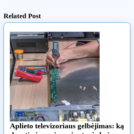
Previous
Next
įrašų
post:
post:
Related Post
Aplieto televizoriaus gelbėjimas: ką