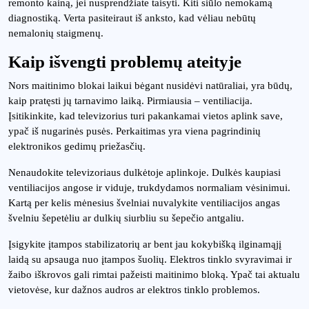
remonto kainą, jei nusprendžiate taisyti. Kiti siūlo nemokamą
diagnostiką. Verta pasiteiraut iš anksto, kad vėliau nebūtų
nemalonių staigmenų.
Kaip išvengti problemų ateityje
Nors maitinimo blokai laikui bėgant nusidėvi natūraliai, yra būdų,
kaip pratęsti jų tarnavimo laiką. Pirmiausia – ventiliacija.
Įsitikinkite, kad televizorius turi pakankamai vietos aplink save,
ypač iš nugarinės pusės. Perkaitimas yra viena pagrindinių
elektronikos gedimų priežasčių.
Nenaudokite televizoriaus dulkėtoje aplinkoje. Dulkės kaupiasi
ventiliacijos angose ir viduje, trukdydamos normaliam vėsinimui.
Kartą per kelis mėnesius švelniai nuvalykite ventiliacijos angas
švelniu šepetėliu ar dulkių siurbliu su šepečio antgaliu.
Įsigykite įtampos stabilizatorių ar bent jau kokybišką ilginamąjį
laidą su apsauga nuo įtampos šuolių. Elektros tinklo svyravimai ir
žaibo iškrovos gali rimtai pažeisti maitinimo bloką. Ypač tai aktualu
vietovėse, kur dažnos audros ar elektros tinklo problemos.