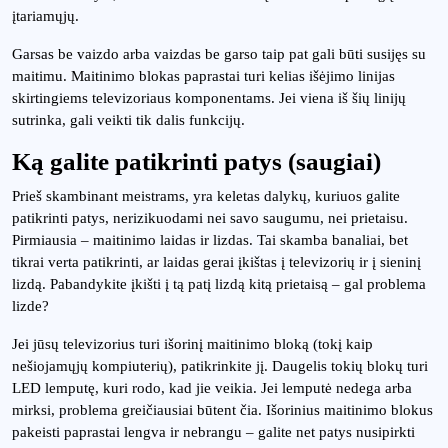
įtariamųjų.
Garsas be vaizdo arba vaizdas be garso taip pat gali būti susijęs su
maitimu. Maitinimo blokas paprastai turi kelias išėjimo linijas
skirtingiems televizoriaus komponentams. Jei viena iš šių linijų
sutrinka, gali veikti tik dalis funkcijų.
Ką galite patikrinti patys (saugiai)
Prieš skambinant meistrams, yra keletas dalykų, kuriuos galite
patikrinti patys, nerizikuodami nei savo saugumu, nei prietaisu.
Pirmiausia – maitinimo laidas ir lizdas. Tai skamba banaliai, bet
tikrai verta patikrinti, ar laidas gerai įkištas į televizorių ir į sieninį
lizdą. Pabandykite įkišti į tą patį lizdą kitą prietaisą – gal problema
lizde?
Jei jūsų televizorius turi išorinį maitinimo bloką (tokį kaip
nešiojamųjų kompiuterių), patikrinkite jį. Daugelis tokių blokų turi
LED lemputę, kuri rodo, kad jie veikia. Jei lemputė nedega arba
mirksi, problema greičiausiai būtent čia. Išorinius maitinimo blokus
pakeisti paprastai lengva ir nebrangu – galite net patys nusipirkti