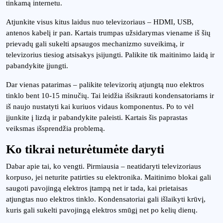
tinkamą internetu.
Atjunkite visus kitus laidus nuo televizoriaus – HDMI, USB,
antenos kabelį ir pan. Kartais trumpas užsidarymas viename iš šių
prievadų gali sukelti apsaugos mechanizmo suveikimą, ir
televizorius tiesiog atsisakys įsijungti. Palikite tik maitinimo laidą ir
pabandykite įjungti.
Dar vienas patarimas – palikite televizorių atjungtą nuo elektros
tinklo bent 10-15 minučių. Tai leidžia išsikrauti kondensatoriams ir
iš naujo nustatyti kai kuriuos vidaus komponentus. Po to vėl
įjunkite į lizdą ir pabandykite paleisti. Kartais šis paprastas
veiksmas išsprendžia problemą.
Ko tikrai neturėtumėte daryti
Dabar apie tai, ko vengti. Pirmiausia – neatidaryti televizoriaus
korpuso, jei neturite patirties su elektronika. Maitinimo blokai gali
saugoti pavojingą elektros įtampą net ir tada, kai prietaisas
atjungtas nuo elektros tinklo. Kondensatoriai gali išlaikyti krūvį,
kuris gali sukelti pavojingą elektros smūgį net po kelių dienų.