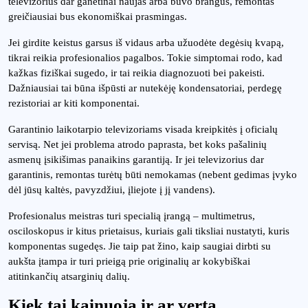
televizorius dar ganėtinai naujas arba buvo brangus, remontas
greičiausiai bus ekonomiškai prasmingas.
Jei girdite keistus garsus iš vidaus arba užuodėte degėsių kvapą,
tikrai reikia profesionalios pagalbos. Tokie simptomai rodo, kad
kažkas fiziškai sugedo, ir tai reikia diagnozuoti bei pakeisti.
Dažniausiai tai būna išpūsti ar nutekėję kondensatoriai, perdegę
rezistoriai ar kiti komponentai.
Garantinio laikotarpio televizoriams visada kreipkitės į oficialų
servisą. Net jei problema atrodo paprasta, bet koks pašalinių
asmenų įsikišimas panaikins garantiją. Ir jei televizorius dar
garantinis, remontas turėtų būti nemokamas (nebent gedimas įvyko
dėl jūsų kaltės, pavyzdžiui, įliejote į jį vandens).
Profesionalus meistras turi specialią įrangą – multimetrus,
osciloskopus ir kitus prietaisus, kuriais gali tiksliai nustatyti, kuris
komponentas sugedęs. Jie taip pat žino, kaip saugiai dirbti su
aukšta įtampa ir turi prieigą prie originalių ar kokybiškai
atitinkančių atsarginių dalių.
Kiek tai kainuoja ir ar verta