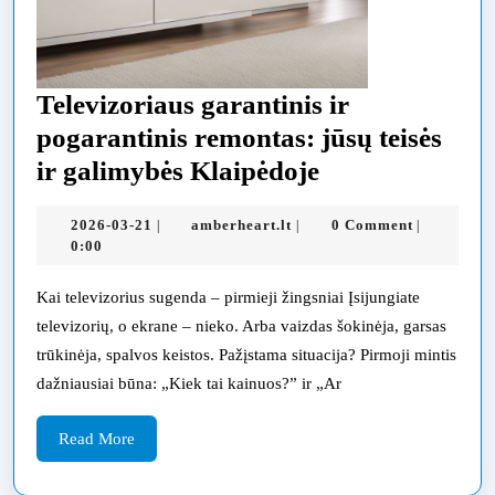
Televizoriaus garantinis ir
pogarantinis remontas: jūsų teisės
Televizoriaus
ir galimybės Klaipėdoje
garantinis
2026-
amberheart.lt
2026-03-21
amberheart.lt
0 Comment
|
|
|
ir
03-
0:00
pogarantinis
21
remontas:
Kai televizorius sugenda – pirmieji žingsniai Įsijungiate
televizorių, o ekrane – nieko. Arba vaizdas šokinėja, garsas
jūsų
trūkinėja, spalvos keistos. Pažįstama situacija? Pirmoji mintis
teisės
dažniausiai būna: „Kiek tai kainuos?” ir „Ar
ir
galimybės
Read
Read More
More
Klaipėdoje