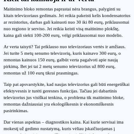
Maitinimo bloko remontas paprastai nėra brangus, palyginti su
kitais televizoriaus gedimais. Jei reikia pakeisti kelis kondensatorius
ar rezistorius, darbas gali kainuoti nuo 30 iki 80 eurų, priklausomai
nuo regiono ir serviso. Jei reikia keisti visą maitinimo plokštę,
kaina gali siekti 100-200 eurų, vėlgi priklausomai nuo modelio.
Ar verta taisyti? Tai priklauso nuo televizoriaus vertės ir amžiaus.
Jei turite 5 metų senumo televizorių, kuris kainavo 300 eurų, o
remontas kainuos 150 eurų, galbūt verta pagalvoti apie naują
pirkimą. Bet jei tai 2 metų senumo televizorius už 800 eurų,
remontas už 100 eurų tikrai prasmingas.
Taip pat apsvarstykite, kad naujas televizorius gali būti energetiškai
efektyvesnis ir turėti geresnes funkcijas. Tačiau jei dabartinis
televizorius jus visiškai tenkina, o problema tik maitinimo bloke,
remontas dažniausiai yra ekologiškesnis ir ekonomiškesnis
pasirinkimas.
Dar vienas aspektas – diagnostikos kaina. Kai kurie servisai ima
mokestį už gedimo nustatymą, kuris vėliau įskaičiuojamas į