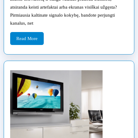
pri
atsiranda keisti artefaktai arba ekranas visiškai užgęsta?
ir
Pirmiausia kaltinate signalo kokybę, bandote perjungti
pro
kanalus, net
rem
Kla
Read
Read More
More