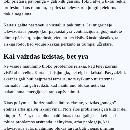
tokį prietaisą pavojinga – gali kilti gaisras. Tokiu atveju tikrai reikia
profesionalaus remonto, ir prieš tai televizorių jungti į elektros
tinklą negalima.
Kartais galite pastebėti ir vizualius pakitimus. Jei nugarinėje
televizoriaus pusėje (kur paprastai yra ventiliacijos angos) matote
dūmų pėdsakų, pajuodusių vietų ar net išsilydžiusio plastiko, tai
aiškiai rodo, kad viduje kažkas perkaito ar trumpai užsidarė.
Kai vaizdas keistas, bet yra
Ne visada maitinimo bloko problemos reiškia, kad televizorius
visiškai neveiks. Kartais jis įsijungia, bet elgiasi keistai. Pavyzdžiui,
ekranas gali būti neįprastai tamsus, nors ryškumo nustatymai
normalūs. Tai gali reikšti, kad maitinimo blokas netiekia
pakankamai energijos ekrano apšvietimui.
Kitas požymis – horizontalios linijos ekrane, vaizdas „sniego”
efektas arba spalvų iškraipymai. Nors šios problemos gali kilti ir dėl
kitų priežasčių, nestabilus maitinimas tikrai gali jas sukelti. Jei
tokios problemos atsiranda ir išnyksta, arba pablogėja, kai
televizorius šyla, maitinimo blokas turėtų būti vienas pirmųjų