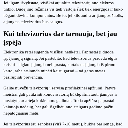
Jei ilgam išvykstate, visiškai atjunkite televizorių nuo elektros
tinklo. Budėjimo režimas vis tiek vartoja šiek tiek energijos ir laiko
bėgant dėvina komponentus. Be to, jei kils audra ar įtampos šuolis,
atjungtas televizorius bus saugus.
Kai televizorius dar tarnauja, bet jau
įspėja
Elektronika retai sugenda visiškai netikėtai. Paprastai ji duoda
įspėjamųjų signalų. Jei pastebite, kad televizorius pradeda elgtis
keistai – ilgiau įsijungia nei įprasta, kartais neįsijungia iš pirmo
karto, arba atsiranda minėti keisti garsai – tai geras metas
pasirūpinti prevencija.
Galite nuvežti televizorių į servisą profilaktinei apžiūrai. Patyrę
meistrai gali patikrinti kondensatorių būklę, išmatuoti įtampas ir
nustatyti, ar artėja kokie nors gedimai. Tokia apžiūra paprastai
kainuoja nedaug, bet gali išgelbėti nuo staigaus gedimo pačiu
nepatogiausiu metu.
Jei televizorius jau senokas (virš 7-10 metų), būkite pasirengę, kad