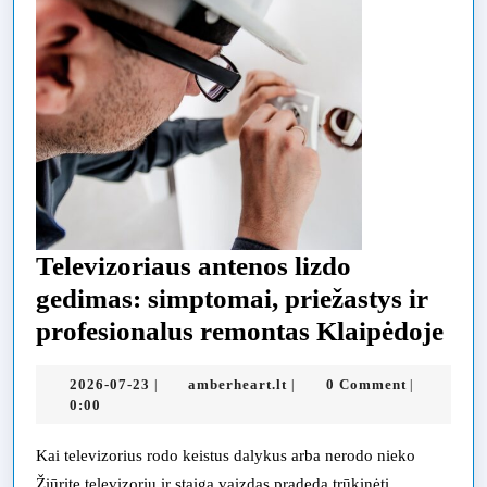
Televizoriaus antenos lizdo
gedimas: simptomai, priežastys ir
Tel
profesionalus remontas Klaipėdoje
ant
2026-
amberheart.lt
2026-07-23
amberheart.lt
0 Comment
|
|
|
liz
07-
0:00
ged
23
sim
Kai televizorius rodo keistus dalykus arba nerodo nieko
Žiūrite televizorių ir staiga vaizdas pradeda trūkinėti,