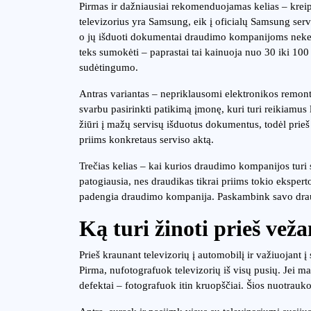
Pirmas ir dažniausiai rekomenduojamas kelias – kreipti
televizorius yra Samsung, eik į oficialų Samsung servis
o jų išduoti dokumentai draudimo kompanijoms nekeli
teks sumokėti – paprastai tai kainuoja nuo 30 iki 100
sudėtingumo.
Antras variantas – nepriklausomi elektronikos remonto s
svarbu pasirinkti patikimą įmonę, kuri turi reikiamus 
žiūri į mažų servisų išduotus dokumentus, todėl prieš v
priims konkretaus serviso aktą.
Trečias kelias – kai kurios draudimo kompanijos turi sa
patogiausia, nes draudikas tikrai priims tokio ekspert
padengia draudimo kompanija. Paskambink savo draudik
Ką turi žinoti prieš vežan
Prieš kraunant televizorių į automobilį ir važiuojant į
Pirma, nufotografuok televizorių iš visų pusių. Jei m
defektai – fotografuok itin kruopščiai. Šios nuotrauk