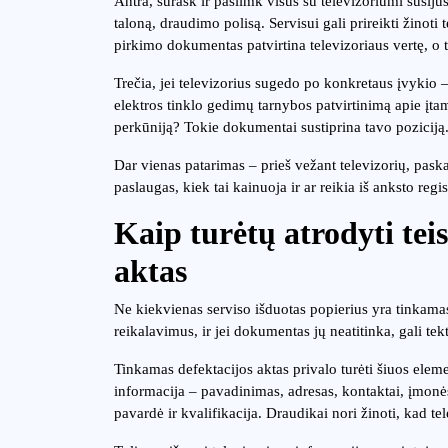
Antra, surask ir pasiimk visus su televizoriumi susiju
taloną, draudimo polisą. Servisui gali prireikti žinoti
pirkimo dokumentas patvirtina televizoriaus vertę, o 
Trečia, jei televizorius sugedo po konkretaus įvykio 
elektros tinklo gedimų tarnybos patvirtinimą apie įt
perkūniją? Tokie dokumentai sustiprina tavo poziciją
Dar vienas patarimas – prieš vežant televizorių, paskamb
paslaugas, kiek tai kainuoja ir ar reikia iš anksto regi
Kaip turėtų atrodyti tei
aktas
Ne kiekvienas serviso išduotas popierius yra tinkama
reikalavimus, ir jei dokumentas jų neatitinka, gali tekt
Tinkamas defektacijos aktas privalo turėti šiuos elem
informacija – pavadinimas, adresas, kontaktai, įmonės
pavardė ir kvalifikacija. Draudikai nori žinoti, kad te