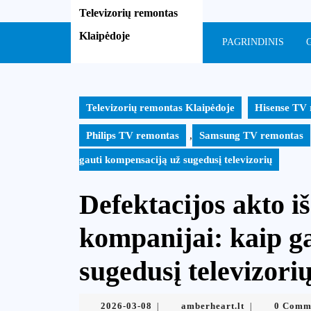
Skip
Televizorių remontas
to
Klaipėdoje
content
PAGRINDINIS
Skip
to
content
Televizorių remontas Klaipėdoje
Hisense TV
Philips TV remontas
,
Samsung TV remontas
gauti kompensaciją už sugedusį televizorių
Defektacijos akto 
kompanijai: kaip g
sugedusį televizori
2026-
amberheart.lt
2026-03-08
amberheart.lt
0 Comm
|
|