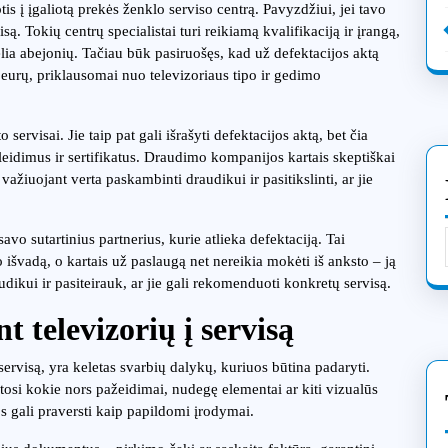
s į įgaliotą prekės ženklo serviso centrą. Pavyzdžiui, jei tavo
ą. Tokių centrų specialistai turi reikiamą kvalifikaciją ir įrangą,
a abejonių. Tačiau būk pasiruošęs, kad už defektacijos aktą
 eurų, priklausomai nuo televizoriaus tipo ir gedimo
ervisai. Jie taip pat gali išrašyti defektacijos aktą, bet čia
leidimus ir sertifikatus. Draudimo kompanijos kartais skeptiškai
ažiuojant verta paskambinti draudikui ir pasitikslinti, ar jie
vo sutartinius partnerius, kurie atlieka defektaciją. Tai
o išvadą, o kartais už paslaugą net nereikia mokėti iš anksto – ją
ui ir pasiteirauk, ar jie gali rekomenduoti konkretų servisą.
t televizorių į servisą
 servisą, yra keletas svarbių dalykų, kuriuos būtina padaryti.
atosi kokie nors pažeidimai, nudegę elementai ar kiti vizualūs
os gali praversti kaip papildomi įrodymai.