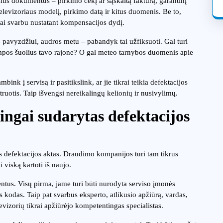
sius dokumentus – pirkimo čekį ar sąskaitą faktūrą, garantinį
 televizoriaus modelį, pirkimo datą ir kitus duomenis. Be to,
tai svarbu nustatant kompensacijos dydį.
– pavyzdžiui, audros metu – pabandyk tai užfiksuoti. Gal turi
ampos šuolius tavo rajone? O gal meteo tarnybos duomenis apie
.
ink į servisą ir pasitikslink, ar jie tikrai teikia defektacijos
struotis. Taip išvengsi nereikalingų kelionių ir nusivylimų.
singai sudarytas defektacijos
s defektacijos aktas. Draudimo kompanijos turi tam tikrus
i viską kartoti iš naujo.
entus. Visų pirma, jame turi būti nurodyta serviso įmonės
 kodas. Taip pat svarbus eksperto, atlikusio apžiūrą, vardas,
levizorių tikrai apžiūrėjo kompetentingas specialistas.