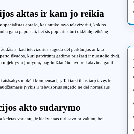
ijos aktas ir kam jo reikia
 specialistas aprašo, kas nutiko tavo televizoriui, kokios
ba gana paprastai, bet šis popierius turi didžiulę reikšmę
 žodžiais, kad televizorius sugedo dėl perkūnijos ar kito
rto išvados, kuri patvirtintų gedimo priežastį ir nuostolio dydį.
mpa objektyviu įrodymu, pagrindžiančiu tavo reikalavimą gauti
sisakys mokėti kompensaciją. Tai tarsi tiltas tarp tavęs ir
draudžiamasis įvykis ir televizorius sugedo ne dėl normalaus
acijos akto sudarymo
a keletas variantų, ir kiekvienas turi savo privalumų bei