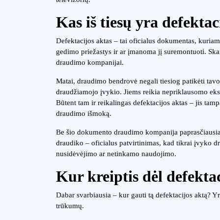
Kas iš tiesų yra defektac
Defektacijos aktas – tai oficialus dokumentas, kuriame
gedimo priežastys ir ar įmanoma jį suremontuoti. Skam
draudimo kompanijai.
Matai, draudimo bendrovė negali tiesiog patikėti tavo
draudžiamojo įvykio. Jiems reikia nepriklausomo ekspe
Būtent tam ir reikalingas defektacijos aktas – jis ta
draudimo išmoką.
Be šio dokumento draudimo kompanija paprasčiausiai at
draudiko – oficialus patvirtinimas, kad tikrai įvyko 
nusidėvėjimo ar netinkamo naudojimo.
Kur kreiptis dėl defekt
Dabar svarbiausia – kur gauti tą defektacijos aktą? Yr
trūkumų.