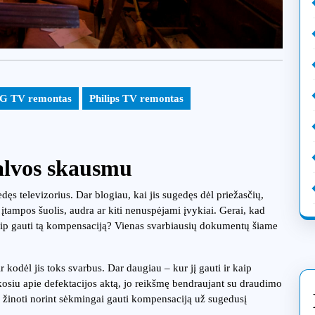
G TV remontas
Philips TV remontas
galvos skausmu
dęs televizorius. Dar blogiau, kai jis sugedęs dėl priežasčių,
 įtampos šuolis, audra ar kiti nenuspėjami įvykiai. Gerai, kad
i kaip gauti tą kompensaciją? Vienas svarbiausių dokumentų šiame
kodėl jis toks svarbus. Dar daugiau – kur jį gauti ir kaip
akosiu apie defektacijos aktą, jo reikšmę bendraujant su draudimo
a žinoti norint sėkmingai gauti kompensaciją už sugedusį