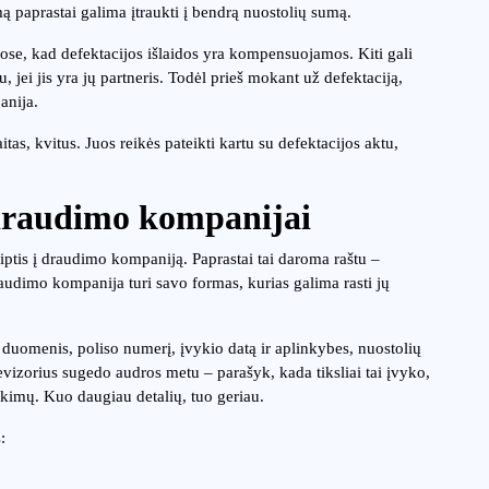
 paprastai galima įtraukti į bendrą nuostolių sumą.
ose, kad defektacijos išlaidos yra kompensuojamos. Kiti gali
u, jei jis yra jų partneris. Todėl prieš mokant už defektaciją,
anija.
s, kvitus. Juos reikės pateikti kartu su defektacijos aktu,
draudimo kompanijai
reiptis į draudimo kompaniją. Paprastai tai daroma raštu –
udimo kompanija turi savo formas, kurias galima rasti jų
 duomenis, poliso numerį, įvykio datą ir aplinkybes, nuostolių
elevizorius sugedo audros metu – parašyk, kada tiksliai tai įvyko,
ikimų. Kuo daugiau detalių, tuo geriau.
: