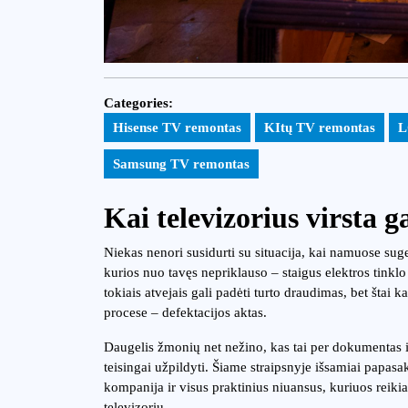
Categories:
Hisense TV remontas
KItų TV remontas
L
Samsung TV remontas
Kai televizorius virsta 
Niekas nenori susidurti su situacija, kai namuose suge
kurios nuo tavęs nepriklauso – staigus elektros tinklo
tokiais atvejais gali padėti turto draudimas, bet šta
procese – defektacijos aktas.
Daugelis žmonių net nežino, kas tai per dokumentas ir 
teisingai užpildyti. Šiame straipsnyje išsamiai papas
kompanija ir visus praktinius niuansus, kuriuos reiki
televizorių.