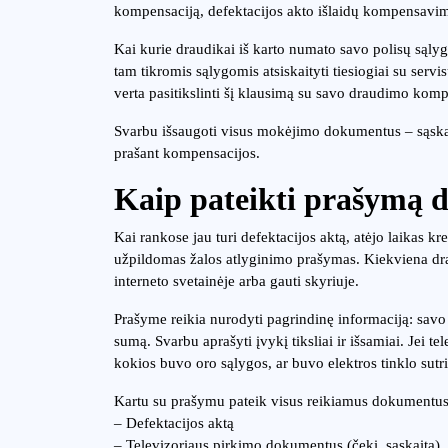
kompensaciją, defektacijos akto išlaidų kompensavimą
Kai kurie draudikai iš karto numato savo polisų sąlyg
tam tikromis sąlygomis atsiskaityti tiesiogiai su servis
verta pasitikslinti šį klausimą su savo draudimo komp
Svarbu išsaugoti visus mokėjimo dokumentus – sąskaita
prašant kompensacijos.
Kaip pateikti prašymą 
Kai rankose jau turi defektacijos aktą, atėjo laikas k
užpildomas žalos atlyginimo prašymas. Kiekviena dra
interneto svetainėje arba gauti skyriuje.
Prašyme reikia nurodyti pagrindinę informaciją: savo
sumą. Svarbu aprašyti įvykį tiksliai ir išsamiai. Jei t
kokios buvo oro sąlygos, ar buvo elektros tinklo sutr
Kartu su prašymu pateik visus reikiamus dokumentus
– Defektacijos aktą
– Televizoriaus pirkimo dokumentus (čekį, sąskaitą)