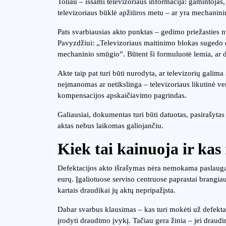
Toliau – išsami televizoriaus informacija: gamintojas,
televizoriaus būklė apžiūros metu – ar yra mechanin
Pats svarbiausias akto punktas – gedimo priežasties n
Pavyzdžiui: „Televizoriaus maitinimo blokas sugedo dė
mechaninio smūgio”. Būtent ši formuluotė lemia, ar
Akte taip pat turi būti nurodyta, ar televizorių gali
neįmanomas ar netikslinga – televizoriaus likutinė ver
kompensacijos apskaičiavimo pagrindas.
Galiausiai, dokumentas turi būti datuotas, pasirašytas
aktas nebus laikomas galiojančiu.
Kiek tai kainuoja ir ka
Defektacijos akto išrašymas nėra nemokama paslauga.
eurų. Įgaliotuose serviso centruose paprastai brangiau
kartais draudikai jų aktų nepripažįsta.
Dabar svarbus klausimas – kas turi mokėti už defektaci
įrodyti draudimo įvykį. Tačiau gera žinia – jei drau