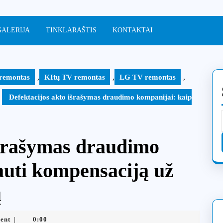
GALERIJA
TINKLARAŠTIS
KONTAKTAI
 remontas
,
KItų TV remontas
,
LG TV remontas
,
Defektacijos akto išrašymas draudimo kompanijai: kaip
išrašymas draudimo
auti kompensaciją už
ų
ent
0:00
|