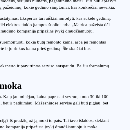
 modelis, serijinis numeris, pagaminimo metai. Turi būti aprašyta
ių pažeidimų, kokie gedimo simptomai, kas konkrečiai neveikia.
ustatymas. Ekspertas turi aiškiai nurodyti, kas sukėlė gedimą.
l elektros tinklo įtampos šuolio” arba „Matrica pažeista dėl
 draudimo kompanija pripažins įvykį draudžiamuoju.
ma suremontuoti, kokia būtų remonto kaina, arba jei remontas
tė ir jo rinkos kaina prieš gedimą. Šie skaičiai bus
 eksperto ir patvirtintas serviso antspaudu. Be šių formalumų
s moka
 Kaip jau minėjau, kaina paprastai svyruoja nuo 30 iki 100
, bet ir patikimiau. Mažesniuose servise gali būti pigiau, bet
ją? Iš pradžių už ją moki tu pats. Tai tavo išlaidos, siekiant
dimo kompanija pripažįsta įvykį draudžiamuoju ir moka