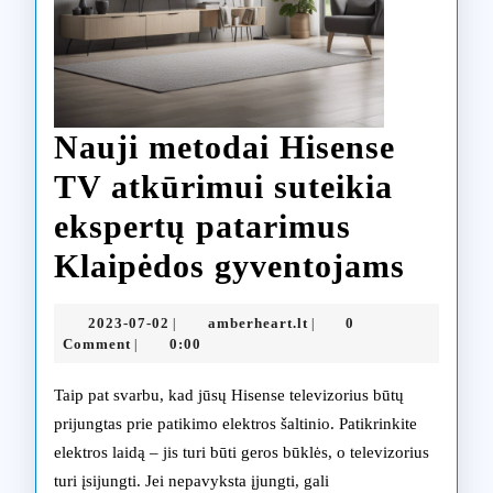
Nauji metodai Hisense
TV atkūrimui suteikia
ekspertų patarimus
Nauji
Klaipėdos gyventojams
metod
2023-
amberheart.lt
2023-07-02
amberheart.lt
0
|
|
Hisen
07-
Comment
0:00
|
02
TV
Taip pat svarbu, kad jūsų Hisense televizorius būtų
atkūr
prijungtas prie patikimo elektros šaltinio. Patikrinkite
elektros laidą – jis turi būti geros būklės, o televizorius
suteik
turi įsijungti. Jei nepavyksta įjungti, gali