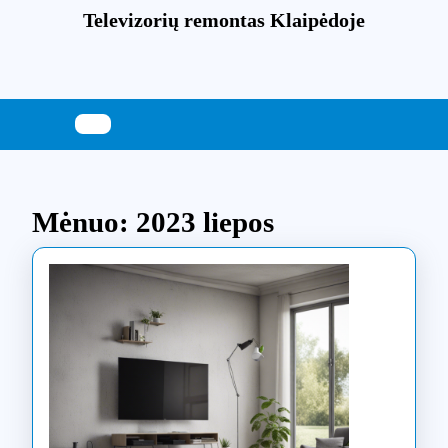
Skip
Televizorių remontas Klaipėdoje
to
content
Skip
to
content
Mėnuo:
2023 liepos