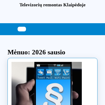
Skip
Televizorių remontas Klaipėdoje
to
content
Skip
to
content
Mėnuo:
2026 sausio