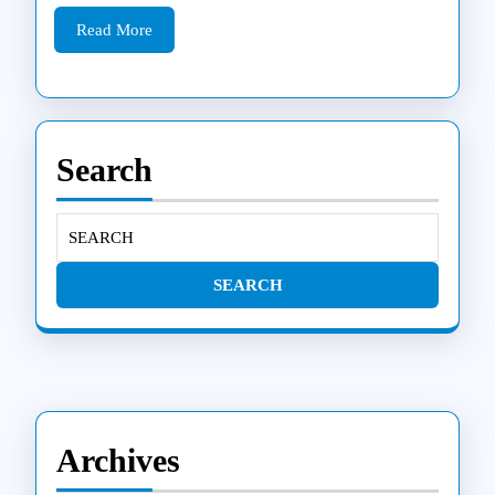
Read
turėtų
Read More
More
žinoti
Klaipėdos
gyventojai
Search
Search
for:
Archives