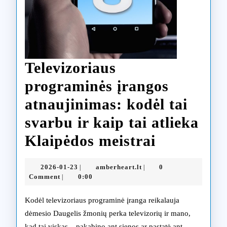
Televizoriaus
programinės įrangos
atnaujinimas: kodėl tai
svarbu ir kaip tai atlieka
Televizori
Klaipėdos meistrai
programin
2026-
amberheart.lt
2026-01-23
amberheart.lt
0
|
|
įrangos
01-
Comment
0:00
|
23
atnaujini
Kodėl televizoriaus programinė įranga reikalauja
kodėl
dėmesio Daugelis žmonių perka televizorių ir mano,
kad tai viskas – pakabino ant sienos ar pastatė ant