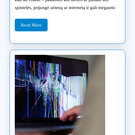
tai
spintelės, prijungė anteną ar internetą ir gali mėgautis
svarbu
ir
Read
Read More
More
kaip
tai
atlieka
Klaipėdos
meistrai