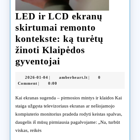
LED ir LCD ekranų
skirtumai remonto
kontekste: ką turėtų
žinoti Klaipėdos
LED
gyventojai
ir
2026-
amberheart.lt
2026-01-04
amberheart.lt
0
|
|
LCD
01-
Comment
0:00
|
04
ekranų
Kai ekranas sugenda – pirmosios mintys ir klaidos Kai
skirtumai
staiga užgęsta televizoriaus ekranas ar nešiojamojo
kompiuterio monitorius pradeda rodyti keistas spalvas,
remonto
daugelis iš mūsų pirmiausia pagalvojame: „Na, turbūt
kontekste:
viskas, reikės
ką