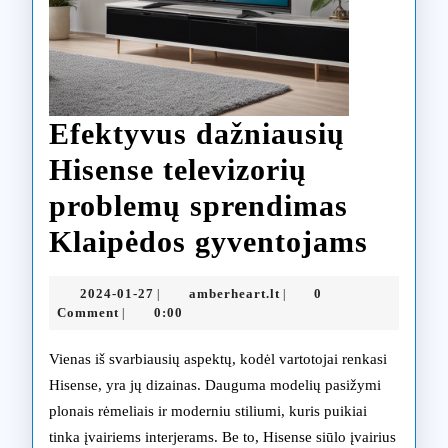
Efektyvus dažniausių
Hisense televizorių
problemų sprendimas
Efekt
Klaipėdos gyventojams
dažni
2024-
amberheart.lt
2024-01-27
amberheart.lt
0
|
|
Hisen
01-
Comment
0:00
|
27
televi
Vienas iš svarbiausių aspektų, kodėl vartotojai renkasi
prob
Hisense, yra jų dizainas. Dauguma modelių pasižymi
plonais rėmeliais ir moderniu stiliumi, kuris puikiai
spren
tinka įvairiems interjerams. Be to, Hisense siūlo įvairius