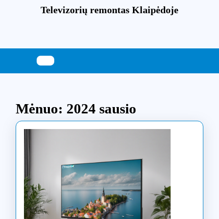
Skip
Televizorių remontas Klaipėdoje
to
content
Skip
to
content
Mėnuo:
2024 sausio