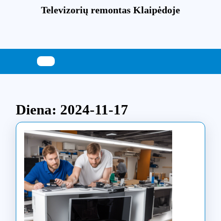
Skip
Televizorių remontas Klaipėdoje
to
content
Skip
to
content
Diena:
2024-11-17