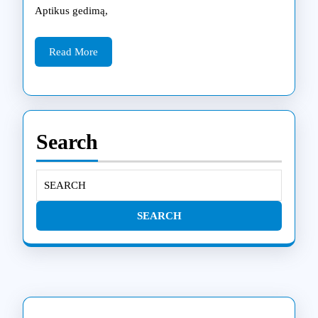
ekraną
Aptikus gedimą,
Klaipėdoj
Read
Read More
More
Search
Search
for: