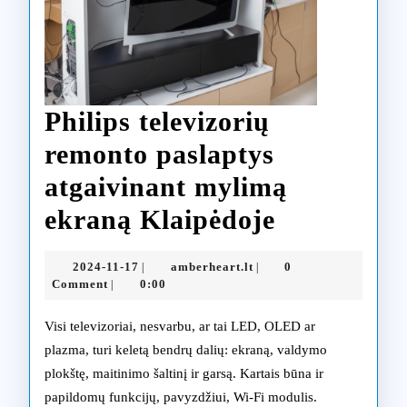
Philips televizorių
remonto paslaptys
atgaivinant mylimą
Philips
ekraną Klaipėdoje
televizorių
2024-
amberheart.lt
2024-11-17
amberheart.lt
0
|
|
remonto
11-
Comment
0:00
|
17
paslaptys
Visi televizoriai, nesvarbu, ar tai LED, OLED ar
atgaivinan
plazma, turi keletą bendrų dalių: ekraną, valdymo
plokštę, maitinimo šaltinį ir garsą. Kartais būna ir
mylimą
papildomų funkcijų, pavyzdžiui, Wi-Fi modulis.