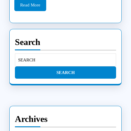
Read
būdai
Read More
More
Search
Search
for:
Archives