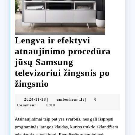
Lengva ir efektyvi
atnaujinimo procedūra
jūsų Samsung
televizoriui žingsnis po
Lengva
žingsnio
ir
2024-
amberheart.lt
2024-11-18
amberheart.lt
0
|
|
efektyvi
11-
Comment
0:00
|
18
atnaujinimo
Atsinaujinimai taip pat yra svarbūs, nes gali išspręsti
procedūra
programinės įrangos klaidas, kurios trukdo sklandžiam
televizoriaus veikimui. Reguliarūs atnaujinimai