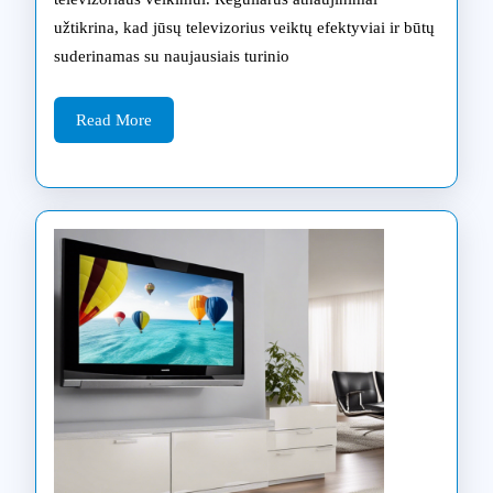
jūsų
užtikrina, kad jūsų televizorius veiktų efektyviai ir būtų
Samsung
suderinamas su naujausiais turinio
televizoriui
Read
žingsnis
Read More
More
po
žingsnio