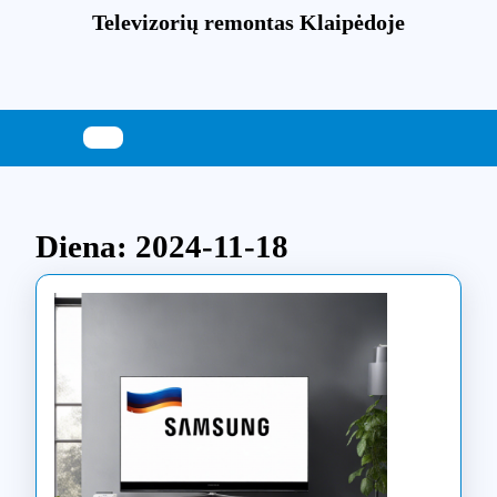
Skip
Televizorių remontas Klaipėdoje
to
content
Skip
to
content
Diena:
2024-11-18