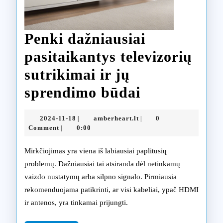
Penki dažniausiai
pasitaikantys televizorių
sutrikimai ir jų
Penki
sprendimo būdai
dažniausiai
2024-
amberheart.lt
2024-11-18
amberheart.lt
0
|
|
pasitaikant
11-
Comment
0:00
|
18
televizorių
Mirkčiojimas yra viena iš labiausiai paplitusių
sutrikimai
problemų. Dažniausiai tai atsiranda dėl netinkamų
vaizdo nustatymų arba silpno signalo. Pirmiausia
ir
rekomenduojama patikrinti, ar visi kabeliai, ypač HDMI
jų
ir antenos, yra tinkamai prijungti.
sprendimo