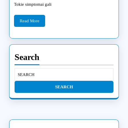
atėjo
Tokie simptomai gali
laikas
Read
remontuo
Read More
More
Samsun
televizor
Search
Search
for: