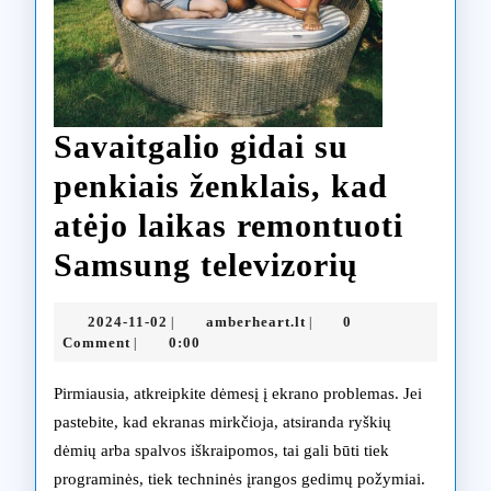
Savaitgalio gidai su
penkiais ženklais, kad
atėjo laikas remontuoti
Savaitga
Samsung televizorių
gidai
2024-
amberheart.lt
2024-11-02
amberheart.lt
0
|
|
su
11-
Comment
0:00
|
02
penkiais
Pirmiausia, atkreipkite dėmesį į ekrano problemas. Jei
ženklais,
pastebite, kad ekranas mirkčioja, atsiranda ryškių
dėmių arba spalvos iškraipomos, tai gali būti tiek
kad
programinės, tiek techninės įrangos gedimų požymiai.