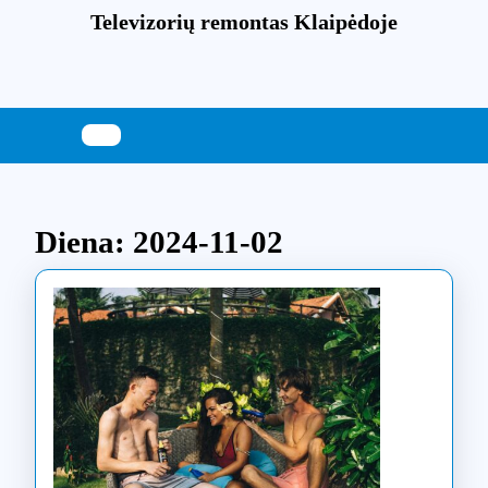
Skip
Televizorių remontas Klaipėdoje
to
content
Skip
to
content
Diena:
2024-11-02