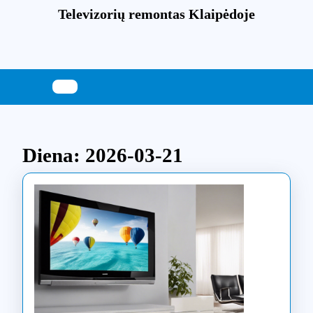
Skip
Televizorių remontas Klaipėdoje
to
content
Skip
to
content
Diena:
2026-03-21