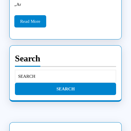
teisės
„Ar
ir
Read
galimy
Read More
More
Klaipėd
Search
Search
for: