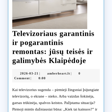
Televizoriaus garantinis
ir pogarantinis
remontas: jūsų teisės ir
Televiz
galimybės Klaipėdoje
garanti
2026-
amberheart.lt
2026-03-21
amberheart.lt
0
|
|
ir
03-
Comment
0:00
|
21
pogaran
Kai televizorius sugenda – pirmieji žingsniai Įsijungiate
remont
televizorių, o ekrane – nieko. Arba vaizdas šokinėja,
garsas trūkinėja, spalvos keistos. Pažįstama situacija?
jūsų
Pirmoji mintis dažniausiai būna: „Kiek tai kainuos?” ir