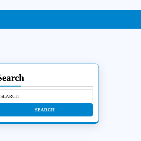
Search
earch
or: