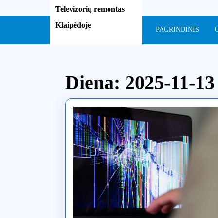
Skip
Televizorių remontas
to
Klaipėdoje
content
PAGRINDINIS
Skip
to
content
Diena:
2025-11-13