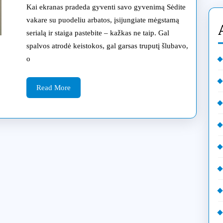
jūsų
Kai ekranas pradeda gyventi savo gyvenimą Sėdite
televizo
vakare su puodeliu arbatos, įsijungiate mėgstamą
serialą ir staiga pastebite – kažkas ne taip. Gal
reikalin
spalvos atrodė keistokos, gal garsas truputį šlubavo,
profesio
o
priežiūr
Read
Klaipėd
Read More
More