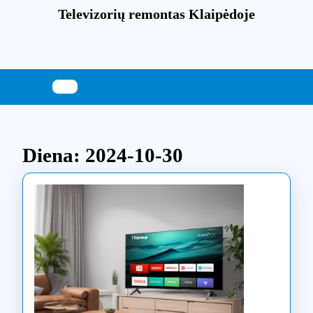
Skip
Televizorių remontas Klaipėdoje
to
content
Skip
to
content
Diena:
2024-10-30