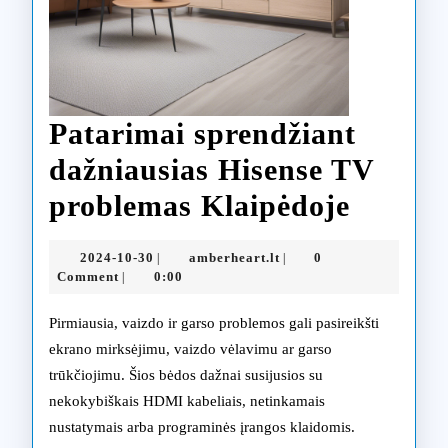
Patarimai sprendžiant
dažniausias Hisense TV
Patari
problemas Klaipėdoje
sprend
2024-
amberheart.lt
2024-10-30
amberheart.lt
0
|
|
dažnia
10-
Comment
0:00
|
30
Hisens
Pirmiausia, vaizdo ir garso problemos gali pasireikšti
TV
ekrano mirksėjimu, vaizdo vėlavimu ar garso
trūkčiojimu. Šios bėdos dažnai susijusios su
proble
nekokybiškais HDMI kabeliais, netinkamais
Klaipė
nustatymais arba programinės įrangos klaidomis.