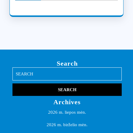
Search
Search
for:
Archives
2026 m. liepos mėn.
2026 m. birželio mėn.