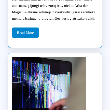
kada
ant sofos, įsijungi televizorių ir… nieko. Arba dar
blogiau – ekrane šokinėja paveikslėlis, garsas atsilieka,
pakanka
meniu užstringa, o programėlės tiesiog atsisako veikti.
atnaujinimo,
o
Read
Read More
More
kada
reikia
čipų
programavim