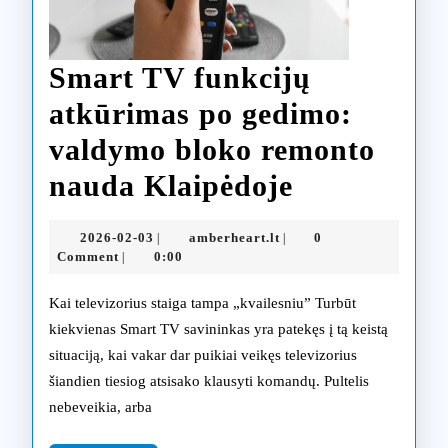
Smart TV funkcijų
atkūrimas po gedimo:
valdymo bloko remonto
Smart
nauda Klaipėdoje
TV
2026-
amberheart.lt
2026-02-03
amberheart.lt
0
|
|
funkcijų
02-
Comment
0:00
|
03
atkūrimas
Kai televizorius staiga tampa „kvailesniu” Turbūt
po
kiekvienas Smart TV savininkas yra patekęs į tą keistą
situaciją, kai vakar dar puikiai veikęs televizorius
gedimo:
šiandien tiesiog atsisako klausyti komandų. Pultelis
valdymo
nebeveikia, arba
bloko