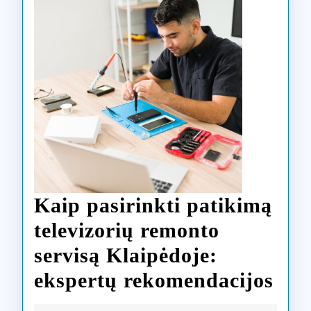
Kaip pasirinkti patikimą
televizorių remonto
servisą Klaipėdoje:
Kai
ekspertų rekomendacijos
pasi