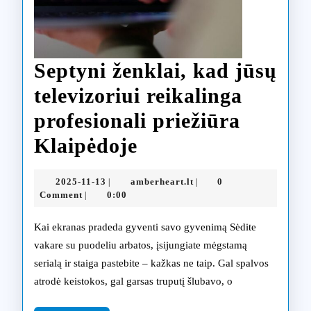
Septyni ženklai, kad jūsų
televizoriui reikalinga
profesionali priežiūra
Septyni
Klaipėdoje
ženklai,
2025-
amberheart.lt
2025-11-13
amberheart.lt
0
|
|
kad
11-
Comment
0:00
|
13
jūsų
Kai ekranas pradeda gyventi savo gyvenimą Sėdite
televizoriui
vakare su puodeliu arbatos, įsijungiate mėgstamą
serialą ir staiga pastebite – kažkas ne taip. Gal spalvos
reikalinga
atrodė keistokos, gal garsas truputį šlubavo, o
profesionali