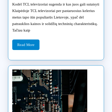
ypatumai:
Kodėl TCL televizoriai sugenda ir kas juos gali sutaisyti
dažniausios
Klaipėdoje TCL televizoriai per pastaruosius kelerius
metus tapo itin populiarūs Lietuvoje, ypač dėl
problemos
patrauklios kainos ir solidžių techninių charakteristikų.
ir
Tačiau kaip
jų
Read
sprendimo
Read More
More
būdai
Klaipėdoje