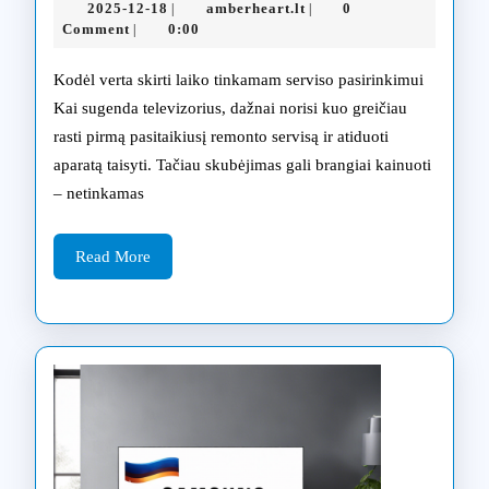
2025-
amberheart.lt
2025-12-18
amberheart.lt
0
|
|
pat
12-
Comment
0:00
|
18
tele
Kodėl verta skirti laiko tinkamam serviso pasirinkimui
rem
Kai sugenda televizorius, dažnai norisi kuo greičiau
rasti pirmą pasitaikiusį remonto servisą ir atiduoti
serv
aparatą taisyti. Tačiau skubėjimas gali brangiai kainuoti
Kla
– netinkamas
eks
Read
rek
Read More
More