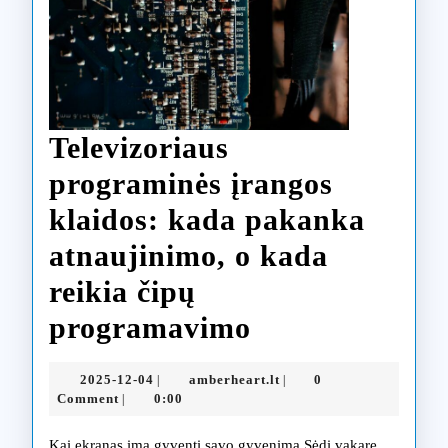
Televizoriaus
programinės įrangos
klaidos: kada pakanka
atnaujinimo, o kada
reikia čipų
Televizoriaus
programavimo
programinės
2025-
amberheart.lt
2025-12-04
amberheart.lt
0
|
|
įrangos
12-
Comment
0:00
|
04
klaidos:
Kai ekranas ima gyventi savo gyvenimą Sėdi vakare