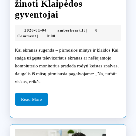
žinoti Klaipėdos
LED
gyventojai
ir
2026-
amberheart.lt
2026-01-04
amberheart.lt
0
|
|
LCD
01-
Comment
0:00
|
04
ekranų
Kai ekranas sugenda – pirmosios mintys ir klaidos Kai
skirtumai
staiga užgęsta televizoriaus ekranas ar nešiojamojo
kompiuterio monitorius pradeda rodyti keistas spalvas,
remonto
daugelis iš mūsų pirmiausia pagalvojame: „Na, turbūt
kontekste:
viskas, reikės
ką
Read
turėtų
Read More
More
žinoti
Klaipėdos
gyventojai