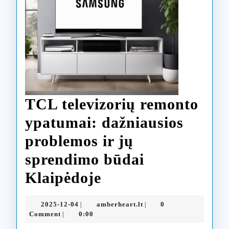
TCL televizorių remonto
ypatumai: dažniausios
problemos ir jų
sprendimo būdai
TCL
Klaipėdoje
televizorių
2025-
amberheart.lt
2025-12-04
amberheart.lt
0
|
|
remonto
12-
Comment
0:00
|
04