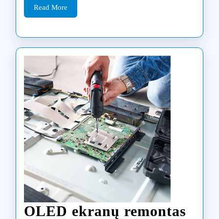
priežiūra
Read
Read More
More
Klaipėdoje
OLED ekranų remontas