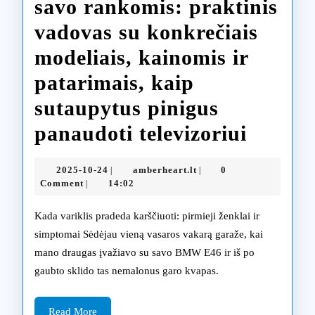
savo rankomis: praktinis
vadovas su konkrečiais
modeliais, kainomis ir
patarimais, kaip
sutaupytus pinigus
BMW
panaudoti televizoriui
varikli
2025-
amberheart.lt
2025-10-24
amberheart.lt
0
|
|
aušini
10-
Comment
14:02
|
24
sistem
Kada variklis pradeda karščiuoti: pirmieji ženklai ir
dalių
simptomai Sėdėjau vieną vasaros vakarą garaže, kai
mano draugas įvažiavo su savo BMW E46 ir iš po
gedim
gaubto sklido tas nemalonus garo kvapas.
diagno
ir
Read
Read More