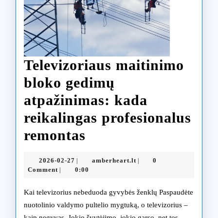
Televizoriaus maitinimo
bloko gedimų
atpažinimas: kada
reikalingas profesionalus
Televizoriaus
remontas
maitinimo
2026-
amberheart.lt
2026-02-27
amberheart.lt
0
|
|
bloko
02-
Comment
0:00
|
27
gedimų
Kai televizorius nebeduoda gyvybės ženklų Paspaudėte
atpažinimas:
nuotolinio valdymo pultelio mygtuką, o televizorius –
kaip negyvas. Jokio švytėjimo, jokio garso, net tos