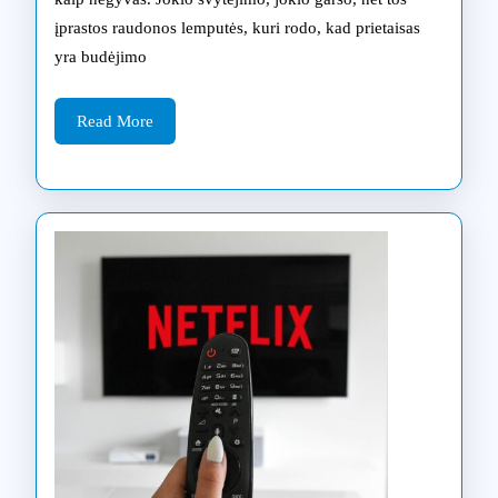
kada
įprastos raudonos lemputės, kuri rodo, kad prietaisas
reikalingas
yra budėjimo
profesionalus
Read
remontas
Read More
More