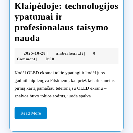
Klaipėdoje: technologijos
ypatumai ir
profesionalaus taisymo
OLED
nauda
ekranų
2025-
amberheart.lt
2025-10-28
amberheart.lt
0
|
|
remontas
10-
Comment
0:00
|
28
Klaipėdoje:
Kodėl OLED ekranai tokie ypatingi ir kodėl juos
technologijos
gadinti taip lengva Prisimenu, kai prieš kelerius metus
pirmą kartą pamačiau telefoną su OLED ekranu –
ypatumai
spalvos buvo tokios sodrūs, juoda spalva
ir
profesionalaus
Read
Read More
More
taisymo