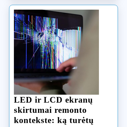
tai
atlieka
Klaipėdos
meistrai
LED ir LCD ekranų
skirtumai remonto
kontekste: ką turėtų