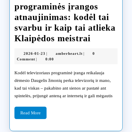
programinės įrangos
atnaujinimas: kodėl tai
svarbu ir kaip tai atlieka
Televizori
Klaipėdos meistrai
programin
2026-
amberheart.lt
2026-01-23
amberheart.lt
0
|
|
įrangos
01-
Comment
0:00
|
23
atnaujini
Kodėl televizoriaus programinė įranga reikalauja
kodėl
dėmesio Daugelis žmonių perka televizorių ir mano,
kad tai viskas – pakabino ant sienos ar pastatė ant
tai
spintelės, prijungė anteną ar internetą ir gali mėgautis
svarbu
ir
Read
Read More
More
kaip