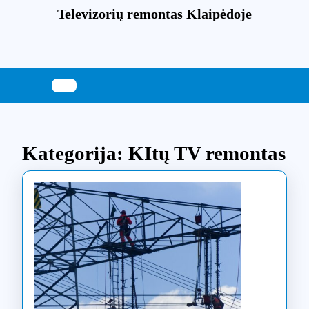
Skip
Televizorių remontas Klaipėdoje
to
content
Skip
to
content
Kategorija:
KItų TV remontas