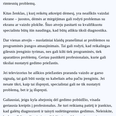
rimtesnių problemų.
Kitas ženklas, į kurį reikėtų atkreipti dėmesį, yra neaiškūs vaizdai
ekrane – juostos, dėmės ar mirgėjimas gali rodyti problemas su
ekranu ar vaizdo plokšte. Šiuo atveju pasitarti su kvalifikuotu
specialistu būtų itin naudinga, kad būtų atlikta tiksli diagnostika.
Dar vienas atvejis – nuolatiniai klaidų pranešimai ar problemos su
programinės įrangos atnaujinimais. Tai gali rodyti, kad reikalingas
gilesnis įrenginio tyrimas, nes gali kilti tiek programinės, tiek
aparatūros problemų. Geriau pasitikėti profesionalais, kurie gali
tiksliai nustatyti gedimo priežastis.
Jei televizorius be aiškios priežasties praranda vaizdo ar garso
signalą, tai gali būti susiję su kabeliais arba pačiu įrenginiu. Jei
nesate tikri, kaip tai išspręsti, specialistai gali ne tik nustatyti
problemą, bet ir ją išspręsti.
Galiausiai, jeigu kyla abejonių dėl gedimo pobūdžio, visada
geriausia kreiptis į profesionalus. Jie turi reikiamą patirtį ir įrankius,
kad galėtų diagnozuoti ir taisyti sudėtingesnius gedimus. Neleiskite,