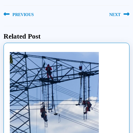
Navigacija
PREVIOUS
NEXT
tarp
Previous
Next
įrašų
post:
post:
Related Post