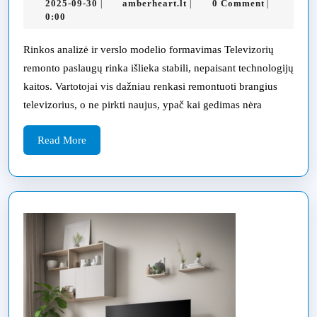
2025-
amberheart.lt
2025-09-30
amberheart.lt
0 Comment
|
|
|
kūrimas
09-
0:00
televizorių
30
remonto
Rinkos analizė ir verslo modelio formavimas Televizorių
remonto paslaugų rinka išlieka stabili, nepaisant technologijų
paslaugoms:
kaitos. Vartotojai vis dažniau renkasi remontuoti brangius
nuo
televizorius, o ne pirkti naujus, ypač kai gedimas nėra
rezervinės
sistemos
Read
Read More
More
iki
mokėjimo
sprendimų