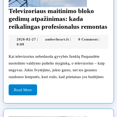
Televizoriaus maitinimo bloko
gedimų atpažinimas: kada
Tel
reikalingas profesionalus remontas
mai
2026-
amberheart.lt
2026-02-27
amberheart.lt
0 Comment
|
|
|
blo
02-
0:00
ge
27
atp
Kai televizorius nebeduoda gyvybės ženklų Paspaudėte
nuotolinio valdymo pultelio mygtuką, o televizorius – kaip
ka
negyvas. Jokio švytėjimo, jokio garso, net tos įprastos
rei
raudonos lemputės, kuri rodo, kad prietaisas yra budėjimo
pro
rem
Read
Read More
More