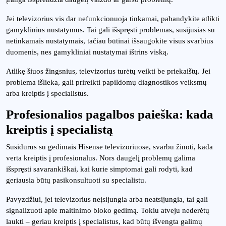
Jei televizorius vis dar nefunkcionuoja tinkamai, pabandykite atlikti
gamyklinius nustatymus. Tai gali išspręsti problemas, susijusias su
netinkamais nustatymais, tačiau būtinai išsaugokite visus svarbius
duomenis, nes gamykliniai nustatymai ištrins viską.
Atlikę šiuos žingsnius, televizorius turėtų veikti be priekaištų. Jei
problema išlieka, gali prireikti papildomų diagnostikos veiksmų
arba kreiptis į specialistus.
Profesionalios pagalbos paieška: kada
kreiptis į specialistą
Susidūrus su gedimais Hisense televizoriuose, svarbu žinoti, kada
verta kreiptis į profesionalus. Nors daugelį problemų galima
išspręsti savarankiškai, kai kurie simptomai gali rodyti, kad
geriausia būtų pasikonsultuoti su specialistu.
Pavyzdžiui, jei televizorius neįsijungia arba neatsijungia, tai gali
signalizuoti apie maitinimo bloko gedimą. Tokiu atveju nederėtų
laukti – geriau kreiptis į specialistus, kad būtų išvengta galimų