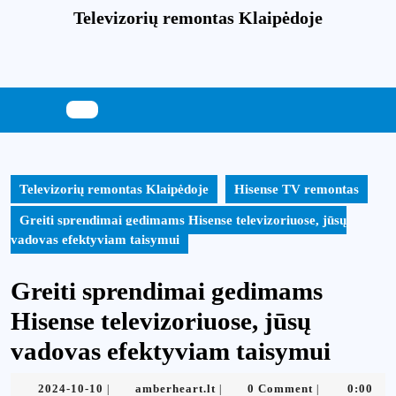
Skip
Televizorių remontas Klaipėdoje
to
content
Skip
to
content
Televizorių remontas Klaipėdoje
Hisense TV remontas
Greiti sprendimai gedimams Hisense televizoriuose, jūsų
vadovas efektyviam taisymui
Greiti sprendimai gedimams
Hisense televizoriuose, jūsų
vadovas efektyviam taisymui
2024-
amberheart.lt
2024-10-10
amberheart.lt
0 Comment
0:00
|
|
|