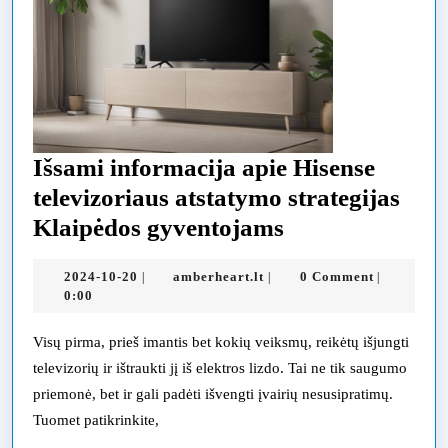
Išsami informacija apie Hisense
televizoriaus atstatymo strategijas
Išsami
Klaipėdos gyventojams
informacija
2024-
amberheart.lt
2024-10-20
amberheart.lt
0 Comment
|
|
|
apie
10-
0:00
Hisense
20
televizoriaus
Visų pirma, prieš imantis bet kokių veiksmų, reikėtų išjungti
televizorių ir ištraukti jį iš elektros lizdo. Tai ne tik saugumo
atstatymo
priemonė, bet ir gali padėti išvengti įvairių nesusipratimų.
strategijas
Tuomet patikrinkite,
Klaipėdos