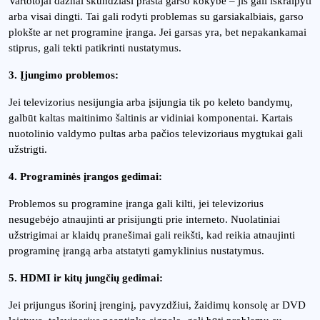
Vartotojai dažnai skundžiasi prasta garso kokybe – jis gali iškraipyti
arba visai dingti. Tai gali rodyti problemas su garsiakalbiais, garso
plokšte ar net programine įranga. Jei garsas yra, bet nepakankamai
stiprus, gali tekti patikrinti nustatymus.
3. Įjungimo problemos:
Jei televizorius nesijungia arba įsijungia tik po keleto bandymų,
galbūt kaltas maitinimo šaltinis ar vidiniai komponentai. Kartais
nuotolinio valdymo pultas arba pačios televizoriaus mygtukai gali
užstrigti.
4. Programinės įrangos gedimai:
Problemos su programine įranga gali kilti, jei televizorius
nesugebėjo atnaujinti ar prisijungti prie interneto. Nuolatiniai
užstrigimai ar klaidų pranešimai gali reikšti, kad reikia atnaujinti
programinę įrangą arba atstatyti gamyklinius nustatymus.
5. HDMI ir kitų jungčių gedimai:
Jei prijungus išorinį įrenginį, pavyzdžiui, žaidimų konsolę ar DVD