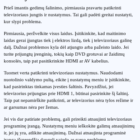
Prieš imantis gedimų šalinimo, pirmiausia pravartu patikrinti
televizoriaus jungtis ir nustatymus. Tai gali padėti greitai nustatyti,
kur slypi problema.
Pirmiausia, peržvelkite visus laidus. Įsitikinkite, kad maitinimo
laidas gerai įjungtas tiek į elektros lizdą, tiek į televizoriaus galinę
dalį. Dažnai problemos kyla dėl atjungto arba pažeisto laido. Jei
turite prijungtų įrenginių, tokių kaip DVD grotuvai ar žaidimų
konsolės, taip pat pasitikrinkite HDMI ar AV kabelius.
Tuomet verta patikrinti televizoriaus nustatymus. Naudodami
nuotolinio valdymo pultą, eikite į nustatymų meniu ir įsitikinkite,
kad pasirinktas tinkamas įvesties šaltinis. Pavyzdžiui, jei
televizorius prijungtas prie HDMI 1, būtinai pasirinkite šį šaltinį.
Taip pat nepamirškite patikrinti, ar televizorius nėra tylos režime ir
ar garsumas nėra per žemas.
Jei vis dar patiriate problemų, gali prireikti atnaujinti televizoriaus
programinę įrangą. Nustatymų meniu ieškokite galimų atnaujinimų
ir, jei jų yra, atlikite atnaujinimą. Dažnai atnaujinta programinė
įranga išsprendžia daugelį vaizdo ar garso problemų.