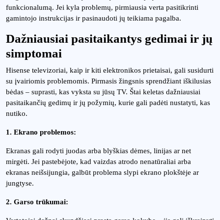
funkcionalumą. Jei kyla problemų, pirmiausia verta pasitikrinti
gamintojo instrukcijas ir pasinaudoti jų teikiama pagalba.
Dažniausiai pasitaikantys gedimai ir jų
simptomai
Hisense televizoriai, kaip ir kiti elektronikos prietaisai, gali susidurti
su įvairiomis problemomis. Pirmasis žingsnis sprendžiant iškilusias
bėdas – suprasti, kas vyksta su jūsų TV. Štai keletas dažniausiai
pasitaikančių gedimų ir jų požymių, kurie gali padėti nustatyti, kas
nutiko.
1. Ekrano problemos:
Ekranas gali rodyti juodas arba blyškias dėmes, linijas ar net
mirgėti. Jei pastebėjote, kad vaizdas atrodo nenatūraliai arba
ekranas neišsijungia, galbūt problema slypi ekrano plokštėje ar
jungtyse.
2. Garso trūkumai: