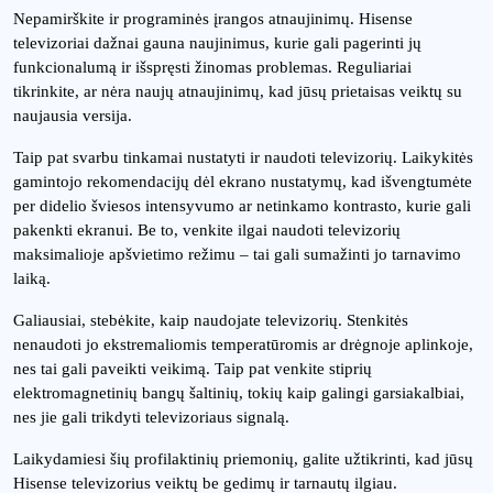
Nepamirškite ir programinės įrangos atnaujinimų. Hisense
televizoriai dažnai gauna naujinimus, kurie gali pagerinti jų
funkcionalumą ir išspręsti žinomas problemas. Reguliariai
tikrinkite, ar nėra naujų atnaujinimų, kad jūsų prietaisas veiktų su
naujausia versija.
Taip pat svarbu tinkamai nustatyti ir naudoti televizorių. Laikykitės
gamintojo rekomendacijų dėl ekrano nustatymų, kad išvengtumėte
per didelio šviesos intensyvumo ar netinkamo kontrasto, kurie gali
pakenkti ekranui. Be to, venkite ilgai naudoti televizorių
maksimalioje apšvietimo režimu – tai gali sumažinti jo tarnavimo
laiką.
Galiausiai, stebėkite, kaip naudojate televizorių. Stenkitės
nenaudoti jo ekstremaliomis temperatūromis ar drėgnoje aplinkoje,
nes tai gali paveikti veikimą. Taip pat venkite stiprių
elektromagnetinių bangų šaltinių, tokių kaip galingi garsiakalbiai,
nes jie gali trikdyti televizoriaus signalą.
Laikydamiesi šių profilaktinių priemonių, galite užtikrinti, kad jūsų
Hisense televizorius veiktų be gedimų ir tarnautų ilgiau.