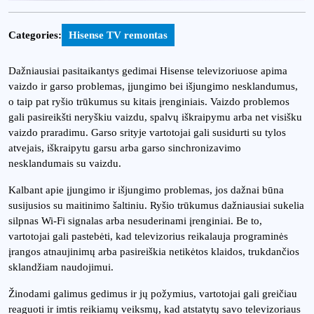
Categories:
Hisense TV remontas
Dažniausiai pasitaikantys gedimai Hisense televizoriuose apima
vaizdo ir garso problemas, įjungimo bei išjungimo nesklandumus,
o taip pat ryšio trūkumus su kitais įrenginiais. Vaizdo problemos
gali pasireikšti neryškiu vaizdu, spalvų iškraipymu arba net visišku
vaizdo praradimu. Garso srityje vartotojai gali susidurti su tylos
atvejais, iškraipytu garsu arba garso sinchronizavimo
nesklandumais su vaizdu.
Kalbant apie įjungimo ir išjungimo problemas, jos dažnai būna
susijusios su maitinimo šaltiniu. Ryšio trūkumus dažniausiai sukelia
silpnas Wi-Fi signalas arba nesuderinami įrenginiai. Be to,
vartotojai gali pastebėti, kad televizorius reikalauja programinės
įrangos atnaujinimų arba pasireiškia netikėtos klaidos, trukdančios
sklandžiam naudojimui.
Žinodami galimus gedimus ir jų požymius, vartotojai gali greičiau
reaguoti ir imtis reikiamų veiksmų, kad atstatytų savo televizoriaus