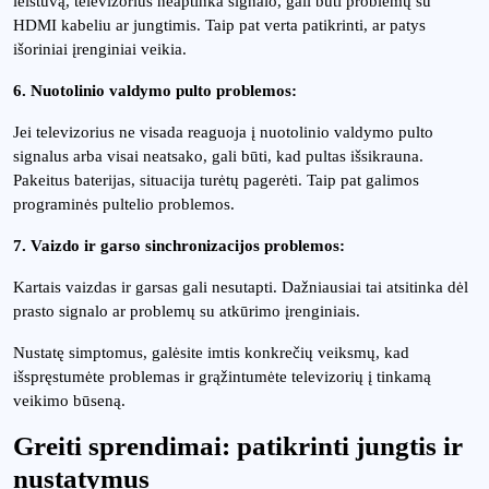
leistuvą, televizorius neaptinka signalo, gali būti problemų su
HDMI kabeliu ar jungtimis. Taip pat verta patikrinti, ar patys
išoriniai įrenginiai veikia.
6. Nuotolinio valdymo pulto problemos:
Jei televizorius ne visada reaguoja į nuotolinio valdymo pulto
signalus arba visai neatsako, gali būti, kad pultas išsikrauna.
Pakeitus baterijas, situacija turėtų pagerėti. Taip pat galimos
programinės pultelio problemos.
7. Vaizdo ir garso sinchronizacijos problemos:
Kartais vaizdas ir garsas gali nesutapti. Dažniausiai tai atsitinka dėl
prasto signalo ar problemų su atkūrimo įrenginiais.
Nustatę simptomus, galėsite imtis konkrečių veiksmų, kad
išspręstumėte problemas ir grąžintumėte televizorių į tinkamą
veikimo būseną.
Greiti sprendimai: patikrinti jungtis ir
nustatymus