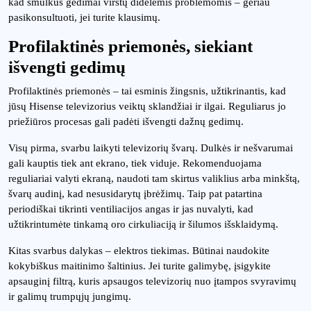
kad smulkūs gedimai virstų didelėmis problemomis – geriau
pasikonsultuoti, jei turite klausimų.
Profilaktinės priemonės, siekiant
išvengti gedimų
Profilaktinės priemonės – tai esminis žingsnis, užtikrinantis, kad
jūsų Hisense televizorius veiktų sklandžiai ir ilgai. Reguliarus jo
priežiūros procesas gali padėti išvengti dažnų gedimų.
Visų pirma, svarbu laikyti televizorių švarų. Dulkės ir nešvarumai
gali kauptis tiek ant ekrano, tiek viduje. Rekomenduojama
reguliariai valyti ekraną, naudoti tam skirtus valiklius arba minkštą,
švarų audinį, kad nesusidarytų įbrėžimų. Taip pat patartina
periodiškai tikrinti ventiliacijos angas ir jas nuvalyti, kad
užtikrintumėte tinkamą oro cirkuliaciją ir šilumos išsklaidymą.
Kitas svarbus dalykas – elektros tiekimas. Būtinai naudokite
kokybiškus maitinimo šaltinius. Jei turite galimybę, įsigykite
apsauginį filtrą, kuris apsaugos televizorių nuo įtampos svyravimų
ir galimų trumpųjų jungimų.